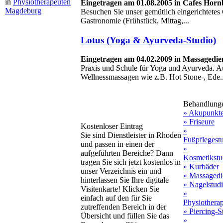
in
Physiotherapeuten
Eingetragen am 01.08.2005 in Cafes Hor
Magdeburg
Besuchen Sie unser gemütlich eingerichtetes 
Gastronomie (Frühstück, Mittag,...
Lotus (Yoga & Ayurveda-Studio)
Eingetragen am 04.02.2009 in Massagedie
Praxis und Schule für Yoga und Ayurveda. 
Wellnessmassagen wie z.B. Hot Stone-, Ede..
Behandlung
» Akupunkt
» Friseure
Kostenloser Eintrag
»
Sie sind Dienstleister in Rhoden
Fußpflegest
und passen in einen der
»
aufgeführten Bereiche? Dann
Kosmetikstu
tragen Sie sich jetzt kostenlos in
» Kurbäder
unser Verzeichnis ein und
» Massagedi
hinterlassen Sie Ihre digitale
» Nagelstud
Visitenkarte! Klicken Sie
»
einfach auf den für Sie
Physiothera
zutreffenden Bereich in der
» Piercing-S
Übersicht und füllen Sie das
»