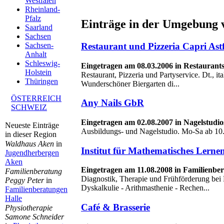
Westfalen
Rheinland-
Pfalz
Einträge in der Umgebung 
Saarland
Sachsen
Restaurant und Pizzeria Capri Ast
Sachsen-
Anhalt
Schleswig-
Eingetragen am 08.03.2006 in Restaurant
Holstein
Restaurant, Pizzeria und Partyservice. Dt., it
Thüringen
Wunderschöner Biergarten di...
ÖSTERREICH
Any Nails GbR
SCHWEIZ
Eingetragen am 02.08.2007 in Nagelstudio
Neueste Einträge
Ausbildungs- und Nagelstudio. Mo-Sa ab 10
in dieser Region
Waldhaus Aken
in
Institut für Mathematisches Lern
Jugendherbergen
Aken
Eingetragen am 11.08.2008 in Familienb
Familienberatung
Diagnostik, Therapie und Frühförderung be
Peggy Peter
in
Dyskalkulie - Arithmasthenie - Rechen...
Familienberatungen
Halle
Café & Brasserie
Physiotherapie
Samone Schneider