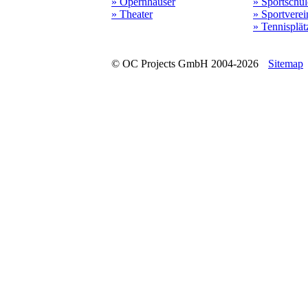
» Opernhäuser
» Sportschu
» Theater
» Sportverei
» Tennisplät
© OC Projects GmbH 2004-2026
Sitemap