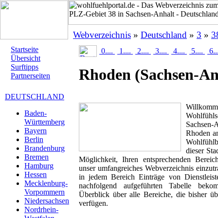
Webverzeichnis
»
Deutschland
»
3
»
3
Startseite
0....
1....
2....
3....
4....
5....
6..
Übersicht
Surftipps
Rhoden
(Sachsen-An
Partnerseiten
DEUTSCHLAND
Willk
Baden-
Wohlfühlse
Württemberg
Sachsen-A
Bayern
Rhoden ans
Berlin
Wohlfühlbr
Brandenburg
dieser Sta
Bremen
Möglichkeit, Ihren entsprechenden Berei
Hamburg
unser umfangreiches Webverzeichnis einzutr
Hessen
in jedem Bereich Einträge von Dienstleis
Mecklenburg-
nachfolgend aufgeführten Tabelle beko
Vorpommern
Überblick über alle Bereiche, die bisher ü
Niedersachsen
verfügen.
Nordrhein-