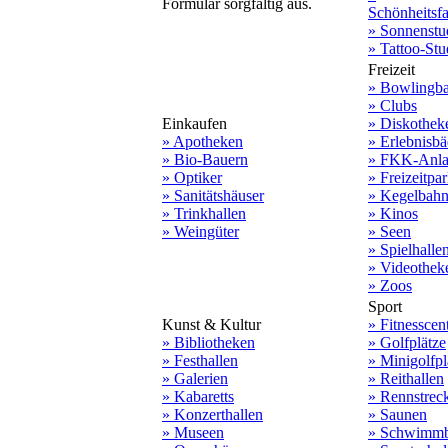
Formular sorgfältig aus.
Schönheitsf
» Sonnenstu
» Tattoo-Stu
Freizeit
» Bowlingb
» Clubs
Einkaufen
» Diskothek
» Apotheken
» Erlebnisbä
» Bio-Bauern
» FKK-Anla
» Optiker
» Freizeitpa
» Sanitätshäuser
» Kegelbah
» Trinkhallen
» Kinos
» Weingüter
» Seen
» Spielhalle
» Videothek
» Zoos
Sport
Kunst & Kultur
» Fitnesscen
» Bibliotheken
» Golfplätze
» Festhallen
» Minigolfpl
» Galerien
» Reithallen
» Kabaretts
» Rennstrec
» Konzerthallen
» Saunen
» Museen
» Schwimmb