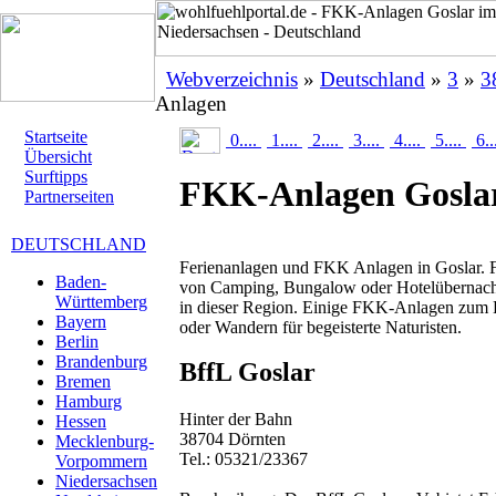
Webverzeichnis
»
Deutschland
»
3
»
3
Anlagen
Startseite
0....
1....
2....
3....
4....
5....
6..
Übersicht
Surftipps
FKK-Anlagen Gosla
Partnerseiten
DEUTSCHLAND
Ferienanlagen und FKK Anlagen in Goslar. 
Baden-
von Camping, Bungalow oder Hotelübernachtu
Württemberg
in dieser Region. Einige FKK-Anlagen zum
Bayern
oder Wandern für begeisterte Naturisten.
Berlin
Brandenburg
BffL Goslar
Bremen
Hamburg
Hinter der Bahn
Hessen
38704 Dörnten
Mecklenburg-
Tel.: 05321/23367
Vorpommern
Niedersachsen