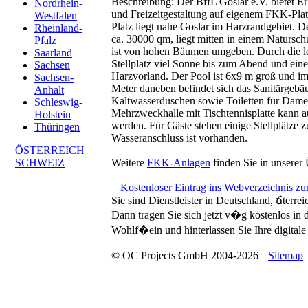
Beschreibung:
Der BffL Goslar e.V. bietet E
Nordrhein-
und Freizeitgestaltung auf eigenem FKK-Pla
Westfalen
Platz liegt nahe Goslar im Harzrandgebiet. De
Rheinland-
ca. 30000 qm, liegt mitten in einem Natursc
Pfalz
ist von hohen Bäumen umgeben. Durch die le
Saarland
Stellplatz viel Sonne bis zum Abend und eine
Sachsen
Harzvorland. Der Pool ist 6x9 m groß und im
Sachsen-
Meter daneben befindet sich das Sanitärgeb
Anhalt
Kaltwasserduschen sowie Toiletten für Dame
Schleswig-
Mehrzweckhalle mit Tischtennisplatte kann a
Holstein
werden. Für Gäste stehen einige Stellplätze 
Thüringen
Wasseranschluss ist vorhanden.
ÖSTERREICH
SCHWEIZ
Weitere
FKK-Anlagen
finden Sie in unserer 
Kostenloser Eintrag ins Webverzeichnis z
Sie sind Dienstleister in Deutschland, ճterre
Dann tragen Sie sich jetzt v�g kostenlos in
Wohlf�ein und hinterlassen Sie Ihre digitale 
© OC Projects GmbH 2004-2026
Sitemap