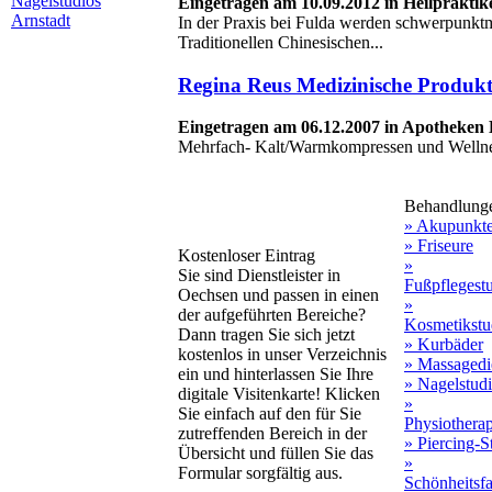
Nagelstudios
Eingetragen am 10.09.2012 in Heilpraktik
Arnstadt
In der Praxis bei Fulda werden schwerpunkt
Traditionellen Chinesischen...
Regina Reus Medizinische Produk
Eingetragen am 06.12.2007 in Apotheken B
Mehrfach- Kalt/Warmkompressen und Welln
Behandlung
» Akupunkt
» Friseure
Kostenloser Eintrag
»
Sie sind Dienstleister in
Fußpflegest
Oechsen und passen in einen
»
der aufgeführten Bereiche?
Kosmetikstu
Dann tragen Sie sich jetzt
» Kurbäder
kostenlos in unser Verzeichnis
» Massagedi
ein und hinterlassen Sie Ihre
» Nagelstud
digitale Visitenkarte! Klicken
»
Sie einfach auf den für Sie
Physiothera
zutreffenden Bereich in der
» Piercing-S
Übersicht und füllen Sie das
»
Formular sorgfältig aus.
Schönheitsf