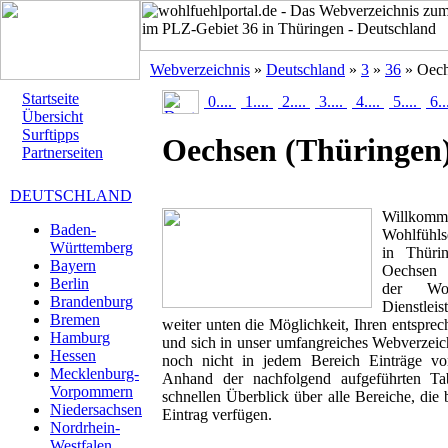
Webverzeichnis
»
Deutschland
»
3
»
36
» Oec
Startseite
0....
1....
2....
3....
4....
5....
6..
Übersicht
Surftipps
Oechsen
(Thüringen
Partnerseiten
DEUTSCHLAND
Willk
Baden-
Wohlfühls
Württemberg
in Thürin
Bayern
Oechsen a
Berlin
der Woh
Brandenburg
Dienstlei
Bremen
weiter unten die Möglichkeit, Ihren entspr
Hamburg
und sich in unser umfangreiches Webverzeich
Hessen
noch nicht in jedem Bereich Einträge von
Mecklenburg-
Anhand der nachfolgend aufgeführten T
Vorpommern
schnellen Überblick über alle Bereiche, die 
Niedersachsen
Eintrag verfügen.
Nordrhein-
Westfalen