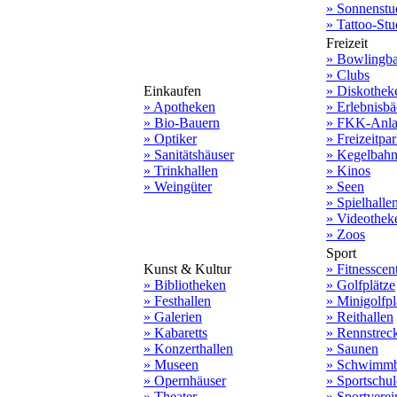
» Sonnenstu
» Tattoo-Stu
Freizeit
» Bowlingb
» Clubs
Einkaufen
» Diskothek
» Apotheken
» Erlebnisbä
» Bio-Bauern
» FKK-Anla
» Optiker
» Freizeitpa
» Sanitätshäuser
» Kegelbah
» Trinkhallen
» Kinos
» Weingüter
» Seen
» Spielhalle
» Videothek
» Zoos
Sport
Kunst & Kultur
» Fitnesscen
» Bibliotheken
» Golfplätze
» Festhallen
» Minigolfpl
» Galerien
» Reithallen
» Kabaretts
» Rennstrec
» Konzerthallen
» Saunen
» Museen
» Schwimmb
» Opernhäuser
» Sportschu
» Theater
» Sportverei