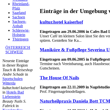
Rheinland-
Pfalz
Einträge in der Umgebung 
Saarland
Sachsen
kultur.hotel kaiserhof
Sachsen-
Anhalt
Schleswig-
Eingetragen am 29.06.2006 in Cafes Bad L
Holstein
Unser Café im kleinen Salon lässt Sie den ve
Thüringen
spüren. Genießen Sie Ka...
ÖSTERREICH
Maniküre & Fußpflege Severina U
SCHWEIZ
Eingetragen am 09.06.2005 in Fußpfleges
Neueste Einträge
Termine nach Vereinbarung, auch Hausbesuc
in dieser Region
Gutscheinen.
Tauch & Reiseshop
Andre Schade
in
The House Of Nails
Sportschulen
Witterda
Eingetragen am 22.11.2009 in Nagelstudios
kultur.hotel kaiserhof
Prof. Fingernagelmodellagen.
in
Hotels Bad
Liebenstein
Naturheilpraxis Daniela Bott TC
Beauty Nails S.
Fabrick
in