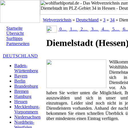
Webverzeichnis
»
Deutschland
»
3
»
34
» Diem
Startseite
0....
1....
2....
3....
4....
5....
6..
Übersicht
Surftipps
Diemelstadt
(Hessen
Partnerseiten
DEUTSCHLAND
Willk
Baden-
Wohlfüh
Württemberg
Diemelsta
Bayern
sich in
Berlin
Dienstlei
Brandenburg
vor. Als 
Bremen
haben Sie weiter unten die Möglichkeit, I
Hamburg
auszuwählen und sich in unser umfan
Hessen
einzutragen. Leider sind noch nicht in 
Mecklenburg-
Dienstleistern vorhanden. Anhand der nachf
Vorpommern
bekommen Sie einen schnellen Überblick übe
Niedersachsen
über mindestens einen Eintrag verfügen.
Nordrhein-
Westfalen