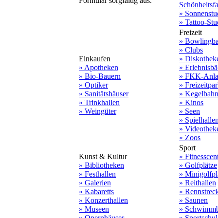
Formular sorgfältig aus.
Schönheitsf
» Sonnenstu
» Tattoo-Stu
Freizeit
» Bowlingb
» Clubs
Einkaufen
» Diskothek
» Apotheken
» Erlebnisbä
» Bio-Bauern
» FKK-Anla
» Optiker
» Freizeitpa
» Sanitätshäuser
» Kegelbah
» Trinkhallen
» Kinos
» Weingüter
» Seen
» Spielhalle
» Videothek
» Zoos
Sport
Kunst & Kultur
» Fitnesscen
» Bibliotheken
» Golfplätze
» Festhallen
» Minigolfpl
» Galerien
» Reithallen
» Kabaretts
» Rennstrec
» Konzerthallen
» Saunen
» Museen
» Schwimmb
» Opernhäuser
» Sportschu