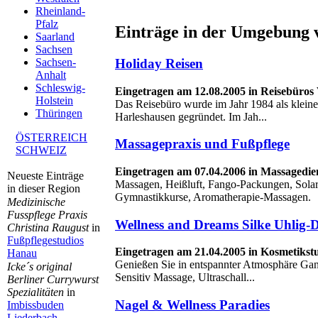
Rheinland-
Pfalz
Einträge in der Umgebung 
Saarland
Sachsen
Holiday Reisen
Sachsen-
Anhalt
Schleswig-
Eingetragen am 12.08.2005 in Reisebüros
Holstein
Das Reisebüro wurde im Jahr 1984 als kleine
Thüringen
Harleshausen gegründet. Im Jah...
ÖSTERREICH
Massagepraxis und Fußpflege
SCHWEIZ
Eingetragen am 07.04.2006 in Massagedi
Neueste Einträge
Massagen, Heißluft, Fango-Packungen, Solar
in dieser Region
Gymnastikkurse, Aromatherapie-Massagen.
Medizinische
Fusspflege Praxis
Wellness and Dreams Silke Uhlig-
Christina Raugust
in
Fußpflegestudios
Eingetragen am 21.04.2005 in Kosmetikst
Hanau
Genießen Sie in entspannter Atmosphäre Gan
Icke´s original
Sensitiv Massage, Ultraschall...
Berliner Currywurst
Spezialitäten
in
Nagel & Wellness Paradies
Imbissbuden
Liederbach