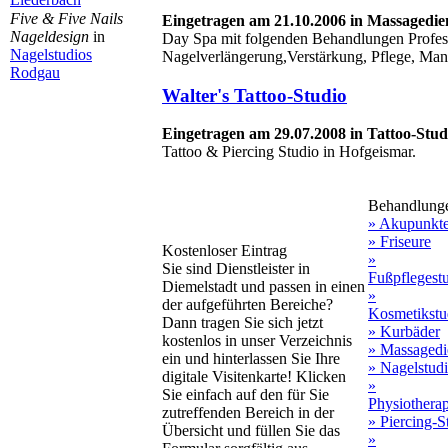
Five & Five Nails
Eingetragen am 21.10.2006 in Massagedi
Nageldesign
in
Day Spa mit folgenden Behandlungen Profes
Nagelstudios
Nagelverlängerung,Verstärkung, Pflege, Mani
Rodgau
Walter's Tattoo-Studio
Eingetragen am 29.07.2008 in Tattoo-Stud
Tattoo & Piercing Studio in Hofgeismar.
Behandlung
» Akupunkt
» Friseure
Kostenloser Eintrag
»
Sie sind Dienstleister in
Fußpflegest
Diemelstadt und passen in einen
»
der aufgeführten Bereiche?
Kosmetikstu
Dann tragen Sie sich jetzt
» Kurbäder
kostenlos in unser Verzeichnis
» Massagedi
ein und hinterlassen Sie Ihre
» Nagelstud
digitale Visitenkarte! Klicken
»
Sie einfach auf den für Sie
Physiothera
zutreffenden Bereich in der
» Piercing-S
Übersicht und füllen Sie das
»