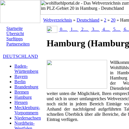
Webverzeichnis
»
Deutschland
»
2
»
20
» Ham
Startseite
0....
1....
2....
3....
4....
5....
6..
Übersicht
Surftipps
Hamburg
(Hamburg
Partnerseiten
DEUTSCHLAND
Willk
Baden-
Wohlfühls
Württemberg
in Hambu
Bayern
Hamburg a
Berlin
der Woh
Brandenburg
Dienstlei
Bremen
weiter unten die Möglichkeit, Ihren entspr
Hamburg
und sich in unser umfangreiches Webverzeich
Hessen
noch nicht in jedem Bereich Einträge von
Mecklenburg-
Anhand der nachfolgend aufgeführten T
Vorpommern
schnellen Überblick über alle Bereiche, die 
Niedersachsen
Eintrag verfügen.
Nordrhein-
Westfalen