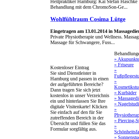
Heilpraktiker Hamburg: Kai Stefan Haschke b
Behandlung mit dem ChromoSon-Ge...
Wohlfühlraum Cosima Lütge
Eingetragen am 13.01.2014 in Massagedie
Private Physiotherapie und Wellness. Massag
Massage für Schwangere, Fuss...
Behandlung
» Akupunkt
» Friseure
Kostenloser Eintrag
»
Sie sind Dienstleister in
Fußpflegest
Hamburg und passen in einen
»
der aufgeführten Bereiche?
Kosmetikstu
Dann tragen Sie sich jetzt
» Kurbäder
kostenlos in unser Verzeichnis
» Massagedi
ein und hinterlassen Sie Ihre
» Nagelstud
digitale Visitenkarte! Klicken
»
Sie einfach auf den für Sie
Physiothera
zutreffenden Bereich in der
» Piercing-S
Übersicht und füllen Sie das
»
Formular sorgfältig aus.
Schönheitsf
» Sonnenstu