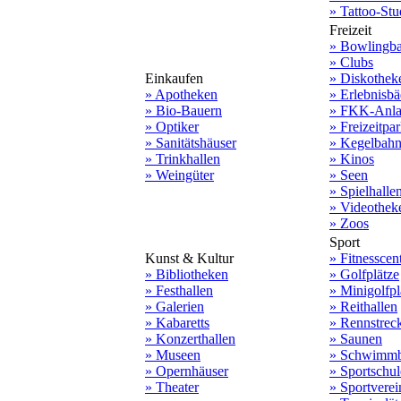
» Tattoo-Stu
Freizeit
» Bowlingb
» Clubs
Einkaufen
» Diskothek
» Apotheken
» Erlebnisbä
» Bio-Bauern
» FKK-Anla
» Optiker
» Freizeitpa
» Sanitätshäuser
» Kegelbah
» Trinkhallen
» Kinos
» Weingüter
» Seen
» Spielhalle
» Videothek
» Zoos
Sport
Kunst & Kultur
» Fitnesscen
» Bibliotheken
» Golfplätze
» Festhallen
» Minigolfpl
» Galerien
» Reithallen
» Kabaretts
» Rennstrec
» Konzerthallen
» Saunen
» Museen
» Schwimmb
» Opernhäuser
» Sportschu
» Theater
» Sportverei