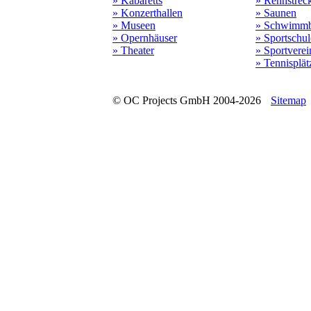
» Kabaretts
» Rennstrec
» Konzerthallen
» Saunen
» Museen
» Schwimmb
» Opernhäuser
» Sportschu
» Theater
» Sportverei
» Tennisplät
© OC Projects GmbH 2004-2026
Sitemap