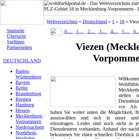
Webverzeichnis
»
Deutschland
»
1
»
18
» Viez
Startseite
0....
1....
2....
3....
4....
5....
6..
Übersicht
Surftipps
Viezen
(Meckl
Partnerseiten
Vorpomme
DEUTSCHLAND
Baden-
Württemberg
Willk
Bayern
Wohlfühlse
Berlin
Mecklen
Brandenburg
stellen 
Bremen
Dienstlei
Hamburg
vor. Als 
Hessen
haben Sie weiter unten die Möglichkeit, I
Mecklenburg-
auszuwählen und sich in unser umfan
Vorpommern
einzutragen. Leider sind noch nicht in 
Niedersachsen
Dienstleistern vorhanden. Anhand der nachf
Nordrhein-
bekommen Sie einen schnellen Überblick übe
Westfalen