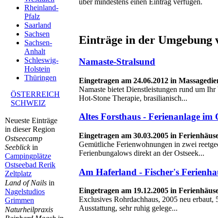
über mindestens einen Eintrag verfügen.
Rheinland-
Pfalz
Saarland
Sachsen
Einträge in der Umgebung 
Sachsen-
Anhalt
Schleswig-
Namaste-Stralsund
Holstein
Thüringen
Eingetragen am 24.06.2012 in Massagedie
Namaste bietet Dienstleistungen rund um Ih
ÖSTERREICH
Hot-Stone Therapie, brasilianisch...
SCHWEIZ
Altes Forsthaus - Ferienanlage im
Neueste Einträge
in dieser Region
Eingetragen am 30.03.2005 in Ferienhäus
Ostseecamp
Gemütliche Ferienwohnungen in zwei reetge
Seeblick
in
Ferienbungalows direkt an der Ostseek...
Campingplätze
Ostseebad Rerik
Am Haferland - Fischer's Ferienha
Zeltplatz
Land of Nails
in
Eingetragen am 19.12.2005 in Ferienhäus
Nagelstudios
Exclusives Rohrdachhaus, 2005 neu erbaut, 
Grimmen
Ausstattung, sehr ruhig gelege...
Naturheilpraxis