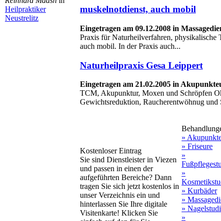
Reinhard Maash
in
muskelnotdienst, auch mobil
Heilpraktiker
Neustrelitz
Eingetragen am 09.12.2008 in Massagedie
Praxis für Naturheilverfahren, physikalisch
auch mobil. In der Praxis auch...
Naturheilpraxis Gesa Leippert
Eingetragen am 21.02.2005 in Akupunkte
TCM, Akupunktur, Moxen und Schröpfen Oh
Gewichtsreduktion, Raucherentwöhnug und S
Behandlung
» Akupunkt
» Friseure
Kostenloser Eintrag
»
Sie sind Dienstleister in Viezen
Fußpflegest
und passen in einen der
»
aufgeführten Bereiche? Dann
Kosmetikstu
tragen Sie sich jetzt kostenlos in
» Kurbäder
unser Verzeichnis ein und
» Massagedi
hinterlassen Sie Ihre digitale
» Nagelstud
Visitenkarte! Klicken Sie
»