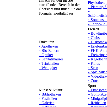
einfach auf den für Sie
Physiothera
zutreffenden Bereich in der
» Piercing-S
Übersicht und füllen Sie das
»
Formular sorgfältig aus.
Schönheitsf
» Sonnenstu
» Tattoo-Stu
Freizeit
» Bowlingb
» Clubs
Einkaufen
» Diskothek
» Apotheken
» Erlebnisbä
» Bio-Bauern
» FKK-Anla
» Optiker
» Freizeitpa
» Sanitätshäuser
» Kegelbah
» Trinkhallen
» Kinos
» Weingüter
» Seen
» Spielhalle
» Videothek
» Zoos
Sport
Kunst & Kultur
» Fitnesscen
» Bibliotheken
» Golfplätze
» Festhallen
» Minigolfpl
» Galerien
» Reithallen