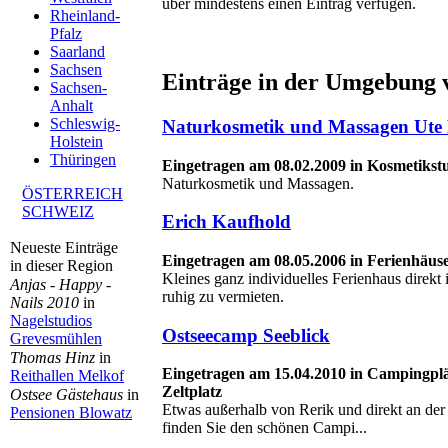
über mindestens einen Eintrag verfügen.
Rheinland-
Pfalz
Saarland
Sachsen
Einträge in der Umgebung v
Sachsen-
Anhalt
Schleswig-
Naturkosmetik und Massagen Ut
Holstein
Thüringen
Eingetragen am 08.02.2009 in Kosmetikst
Naturkosmetik und Massagen.
ÖSTERREICH
SCHWEIZ
Erich Kaufhold
Neueste Einträge
Eingetragen am 08.05.2006 in Ferienhäus
in dieser Region
Kleines ganz individuelles Ferienhaus direk
Anjas - Happy -
ruhig zu vermieten.
Nails 2010
in
Nagelstudios
Ostseecamp Seeblick
Grevesmühlen
Thomas Hinz
in
Eingetragen am 15.04.2010 in Campingplä
Reithallen Melkof
Zeltplatz
Ostsee Gästehaus
in
Etwas außerhalb von Rerik und direkt an der 
Pensionen Blowatz
finden Sie den schönen Campi...