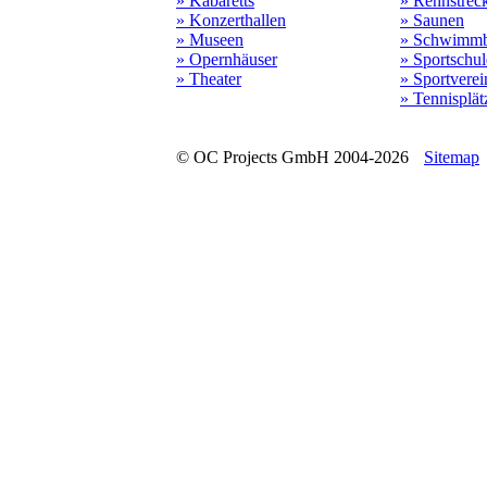
» Kabaretts
» Rennstrec
» Konzerthallen
» Saunen
» Museen
» Schwimmb
» Opernhäuser
» Sportschu
» Theater
» Sportverei
» Tennisplät
© OC Projects GmbH 2004-2026
Sitemap