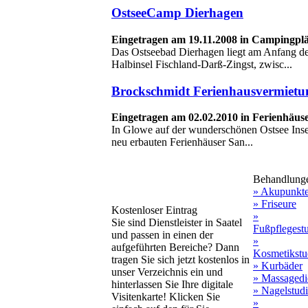
OstseeCamp Dierhagen
Eingetragen am 19.11.2008 in Campingpl
Das Ostseebad Dierhagen liegt am Anfang d
Halbinsel Fischland-Darß-Zingst, zwisc...
Brockschmidt Ferienhausvermietu
Eingetragen am 02.02.2010 in Ferienhäus
In Glowe auf der wunderschönen Ostsee Inse
neu erbauten Ferienhäuser San...
Behandlung
» Akupunkt
» Friseure
Kostenloser Eintrag
»
Sie sind Dienstleister in Saatel
Fußpflegest
und passen in einen der
»
aufgeführten Bereiche? Dann
Kosmetikstu
tragen Sie sich jetzt kostenlos in
» Kurbäder
unser Verzeichnis ein und
» Massagedi
hinterlassen Sie Ihre digitale
» Nagelstud
Visitenkarte! Klicken Sie
»