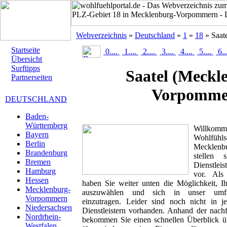
Webverzeichnis
»
Deutschland
»
1
»
18
» Saat
Startseite
0....
1....
2....
3....
4....
5....
6..
Übersicht
Surftipps
Saatel
(Meckl
Partnerseiten
Vorpomme
DEUTSCHLAND
Baden-
Württemberg
Willk
Bayern
Wohlfühlse
Berlin
Mecklen
Brandenburg
stellen 
Bremen
Dienstlei
Hamburg
vor. Als 
Hessen
haben Sie weiter unten die Möglichkeit, I
Mecklenburg-
auszuwählen und sich in unser umfan
Vorpommern
einzutragen. Leider sind noch nicht in 
Niedersachsen
Dienstleistern vorhanden. Anhand der nachf
Nordrhein-
bekommen Sie einen schnellen Überblick übe
Westfalen