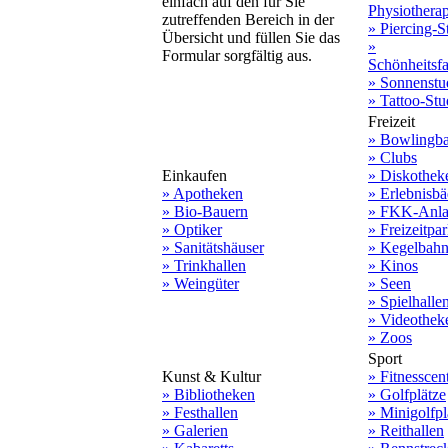
einfach auf den für Sie
Physiothera
zutreffenden Bereich in der
» Piercing-S
Übersicht und füllen Sie das
»
Formular sorgfältig aus.
Schönheitsf
» Sonnenstu
» Tattoo-Stu
Freizeit
» Bowlingb
» Clubs
Einkaufen
» Diskothek
» Apotheken
» Erlebnisbä
» Bio-Bauern
» FKK-Anla
» Optiker
» Freizeitpa
» Sanitätshäuser
» Kegelbah
» Trinkhallen
» Kinos
» Weingüter
» Seen
» Spielhalle
» Videothek
» Zoos
Sport
Kunst & Kultur
» Fitnesscen
» Bibliotheken
» Golfplätze
» Festhallen
» Minigolfpl
» Galerien
» Reithallen