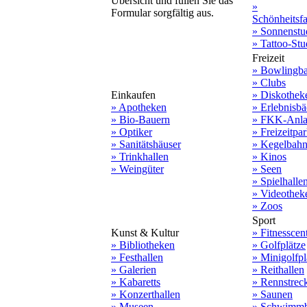
Übersicht und füllen Sie das
»
Formular sorgfältig aus.
Schönheitsf
» Sonnenstu
» Tattoo-Stu
Freizeit
» Bowlingb
» Clubs
Einkaufen
» Diskothek
» Apotheken
» Erlebnisbä
» Bio-Bauern
» FKK-Anla
» Optiker
» Freizeitpa
» Sanitätshäuser
» Kegelbah
» Trinkhallen
» Kinos
» Weingüter
» Seen
» Spielhalle
» Videothek
» Zoos
Sport
Kunst & Kultur
» Fitnesscen
» Bibliotheken
» Golfplätze
» Festhallen
» Minigolfpl
» Galerien
» Reithallen
» Kabaretts
» Rennstrec
» Konzerthallen
» Saunen
» Museen
» Schwimmb