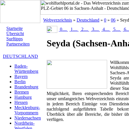
Webverzeichnis
»
Deutschland
»
0
»
06
» Sey
Startseite
0....
1....
2....
3....
4....
5....
6..
Übersicht
Surftipps
Seyda
(Sachsen-Anha
Partnerseiten
DEUTSCHLAND
Willk
Baden-
Wohlfühls
Württemberg
Sachsen-A
Bayern
Seyda ans
Berlin
Wohlfühlbr
Brandenburg
dieser Sta
Bremen
Möglichkeit, Ihren entsprechenden Berei
Hamburg
unser umfangreiches Webverzeichnis einzutr
Hessen
in jedem Bereich Einträge von Dienstleis
Mecklenburg-
nachfolgend aufgeführten Tabelle beko
Vorpommern
Überblick über alle Bereiche, die bisher ü
Niedersachsen
verfügen.
Nordrhein-
Westfalen