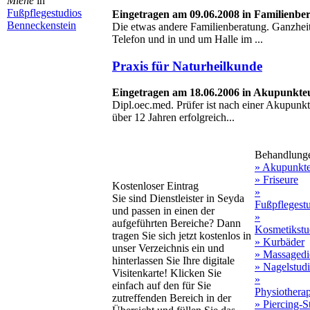
Miehe
in
Fußpflegestudios
Eingetragen am 09.06.2008 in Familienbe
Benneckenstein
Die etwas andere Familienberatung. Ganzheit
Telefon und in und um Halle im ...
Praxis für Naturheilkunde
Eingetragen am 18.06.2006 in Akupunkte
Dipl.oec.med. Prüfer ist nach einer Akupunkt
über 12 Jahren erfolgreich...
Behandlung
» Akupunkt
» Friseure
Kostenloser Eintrag
»
Sie sind Dienstleister in Seyda
Fußpflegest
und passen in einen der
»
aufgeführten Bereiche? Dann
Kosmetikstu
tragen Sie sich jetzt kostenlos in
» Kurbäder
unser Verzeichnis ein und
» Massagedi
hinterlassen Sie Ihre digitale
» Nagelstud
Visitenkarte! Klicken Sie
»
einfach auf den für Sie
Physiothera
zutreffenden Bereich in der
» Piercing-S