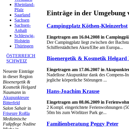
Rheinland-
Pfalz
Einträge in der Umgebung 
Saarland
Sachsen
Campingplatz Köthen-Kleinzerbst
Sachsen-
Anhalt
Schleswig-
Eingetragen am 16.04.2008 in Campingpl
Holstein
Der Campingplatz liegt zwischen der Bachs
Thüringen
Schifferstädtchen Aken/Elbe am Europa...
ÖSTERREICH
Bioenergetik & Kosmetik Helgar
SCHWEIZ
Eingetragen am 17.06.2007 in Akupunkteu
Neueste Einträge
Nadellose Akupunktur dank des Compens-In
in dieser Region
jegliche körperliche Störungen ...
Bioenergetik &
Kosmetik Helgard
Hans-Joachim Krause
Naumann
in
Akupunkteure
Eingetragen am 08.06.2009 in Ferienwoh
Bitterfeld
2 Kompl. eingerichtete Ferienwohnungen (50
Salon Sahair
in
50m bis zum Wörlitzer Park ge...
Friseure Roßla
Medizinische
Familienberatung Peggy Peter
Fußpflege Nadine