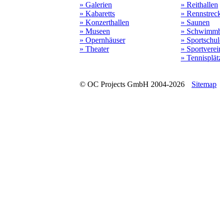
» Galerien
» Reithallen
» Kabaretts
» Rennstrec
» Konzerthallen
» Saunen
» Museen
» Schwimmb
» Opernhäuser
» Sportschu
» Theater
» Sportverei
» Tennisplät
© OC Projects GmbH 2004-2026
Sitemap