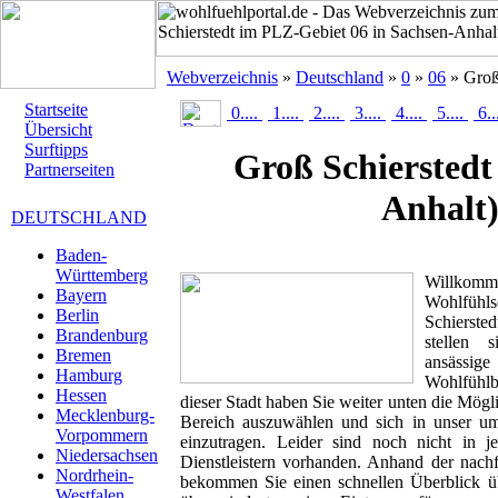
Webverzeichnis
»
Deutschland
»
0
»
06
» Groß
Startseite
0....
1....
2....
3....
4....
5....
6..
Übersicht
Surftipps
Groß Schiersted
Partnerseiten
Anhalt
DEUTSCHLAND
Baden-
Württemberg
Willk
Bayern
Wohlfühl
Berlin
Schierste
Brandenburg
stellen 
Bremen
ansässig
Hamburg
Wohlfühlbr
Hessen
dieser Stadt haben Sie weiter unten die Mögl
Mecklenburg-
Bereich auszuwählen und sich in unser um
Vorpommern
einzutragen. Leider sind noch nicht in 
Niedersachsen
Dienstleistern vorhanden. Anhand der nachf
Nordrhein-
bekommen Sie einen schnellen Überblick übe
Westfalen