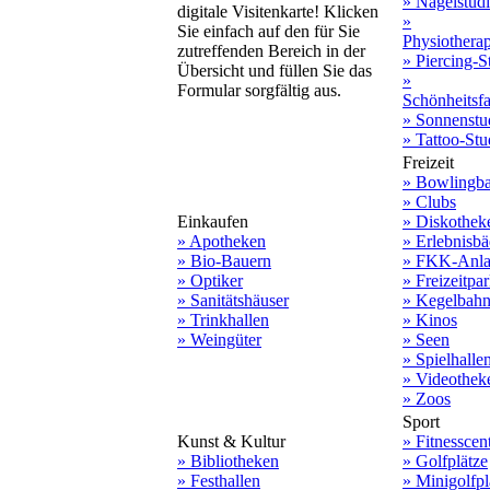
» Nagelstud
digitale Visitenkarte! Klicken
»
Sie einfach auf den für Sie
Physiothera
zutreffenden Bereich in der
» Piercing-S
Übersicht und füllen Sie das
»
Formular sorgfältig aus.
Schönheitsf
» Sonnenstu
» Tattoo-Stu
Freizeit
» Bowlingb
» Clubs
Einkaufen
» Diskothek
» Apotheken
» Erlebnisbä
» Bio-Bauern
» FKK-Anla
» Optiker
» Freizeitpa
» Sanitätshäuser
» Kegelbah
» Trinkhallen
» Kinos
» Weingüter
» Seen
» Spielhalle
» Videothek
» Zoos
Sport
Kunst & Kultur
» Fitnesscen
» Bibliotheken
» Golfplätze
» Festhallen
» Minigolfpl