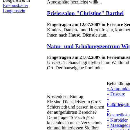
Langenstein
in
Atmosphäre herzlichst willk...
Erlebnisbäder
Langenstein
Frisiersalon "Christine" Barthel
Eingetragen am 12.07.2007 in Friseure S
Kinder-, Damen-, und Herrenfriseur, komme
Ihnen nach Hause. Dienstleistun...
Natur- und Erholungszentrum Wi
Eingetragen am 21.02.2007 in Ferienhäus
Unser Gästehaus liegt idyllisch am Waldrand 
Ort. Der hauseigene Pool mit...
Behandlung
» Akupunkt
» Friseure
Kostenloser Eintrag
»
Sie sind Dienstleister in Groß
Fußpflegest
Schierstedt und passen in einen
»
der aufgeführten Bereiche?
Kosmetikstu
Dann tragen Sie sich jetzt
» Kurbäder
kostenlos in unser Verzeichnis
» Massagedi
ein und hinterlassen Sie Ihre