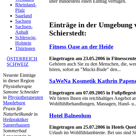
über mindestens einen Eintrag verfügen.
Rheinland-
Pfalz
Saarland
Sachsen
Einträge in der Umgebung
Sachsen-
Schierstedt:
Anhalt
Schleswig-
Holstein
Fitness Oase an der Heide
Thüringen
Eingetragen am 23.05.2006 in Fitnesscente
ÖSTERREICH
Gehören auch Sie zu den Menschen, die, wen
SCHWEIZ
hören, sofort an "Mucki-Bude" den...
Neueste Einträge
SaWeNa Kosmetik Kathrin Papen
in dieser Region
Physiotherapie
Samone Schneider
Eingetragen am 07.09.2005 in Fußpflegest
in
Physiotherapeuten
Wir bieten Ihnen ein reichhaltiges Angebot a
Magdeburg
Wohlfühlbehandlungen, Massagen, Hand- u..
Praxis für
Naturheilkunde
in
Hotel Balneolum
Heilpraktiker
Sangerhausen
Eingetragen am 25.07.2006 in Hotels Que
Sommerbad
Urlaub im Wohlfühlambiente. Bei uns sind Si