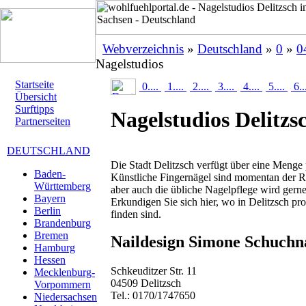
Webverzeichnis
»
Deutschland
»
0
»
0
Nagelstudios
Startseite
0....
1....
2....
3....
4....
5....
6..
Übersicht
Surftipps
Nagelstudios Delitzs
Partnerseiten
DEUTSCHLAND
Die Stadt Delitzsch verfügt über eine Menge 
Baden-
Künstliche Fingernägel sind momentan der R
Württemberg
aber auch die übliche Nagelpflege wird ger
Bayern
Erkundigen Sie sich hier, wo in Delitzsch pro
Berlin
finden sind.
Brandenburg
Bremen
Naildesign Simone Schuchn
Hamburg
Hessen
Schkeuditzer Str. 11
Mecklenburg-
04509 Delitzsch
Vorpommern
Tel.: 0170/1747650
Niedersachsen