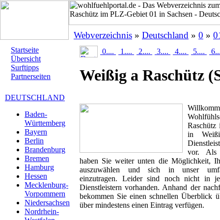
Webverzeichnis
»
Deutschland
»
0
»
0
Startseite
0....
1....
2....
3....
4....
5....
6..
Übersicht
Surftipps
Weißig a Raschütz
(
Partnerseiten
DEUTSCHLAND
Willk
Baden-
Wohlfühls
Württemberg
Raschütz i
Bayern
in Weiß
Berlin
Dienstlei
Brandenburg
vor. Als 
Bremen
haben Sie weiter unten die Möglichkeit, I
Hamburg
auszuwählen und sich in unser umfan
Hessen
einzutragen. Leider sind noch nicht in 
Mecklenburg-
Dienstleistern vorhanden. Anhand der nachf
Vorpommern
bekommen Sie einen schnellen Überblick übe
Niedersachsen
über mindestens einen Eintrag verfügen.
Nordrhein-