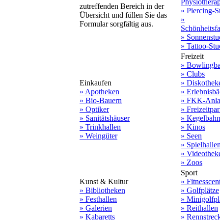
Physiothera
zutreffenden Bereich in der
» Piercing-S
Übersicht und füllen Sie das
»
Formular sorgfältig aus.
Schönheitsf
» Sonnenstu
» Tattoo-Stu
Freizeit
» Bowlingb
» Clubs
Einkaufen
» Diskothek
» Apotheken
» Erlebnisbä
» Bio-Bauern
» FKK-Anla
» Optiker
» Freizeitpa
» Sanitätshäuser
» Kegelbah
» Trinkhallen
» Kinos
» Weingüter
» Seen
» Spielhalle
» Videothek
» Zoos
Sport
Kunst & Kultur
» Fitnesscen
» Bibliotheken
» Golfplätze
» Festhallen
» Minigolfpl
» Galerien
» Reithallen
» Kabaretts
» Rennstrec