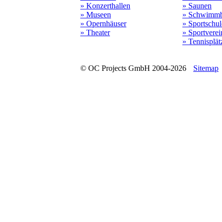
» Konzerthallen
» Saunen
» Museen
» Schwimmb
» Opernhäuser
» Sportschu
» Theater
» Sportverei
» Tennisplät
© OC Projects GmbH 2004-2026
Sitemap