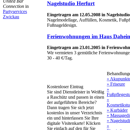
United Bar
Nagelstudio Herfurt
Connection
in
Partyservices
Eingetragen am 12.05.2008 in Nagelstudi
Zwickau
Nagelmodellage, Auffüllen, Kosmetik, Fußpf
Fußnageldesign.
Ferienwohnungen im Haus Dahei
Eingetragen am 23.01.2005 in Ferienwoh
Wir vermieten 3 gemütliche Ferienwohnungen 
30 - 40 €/Tag.
Behandlung
» Akupunkt
» Friseure
Kostenloser Eintrag
»
Sie sind Dienstleister in Weißig
Fußpflegest
a Raschütz und passen in einen
»
der aufgeführten Bereiche?
Kosmetikstu
Dann tragen Sie sich jetzt
» Kurbäder
kostenlos in unser Verzeichnis
» Massagedi
ein und hinterlassen Sie Ihre
» Nagelstud
digitale Visitenkarte! Klicken
»
Sie einfach auf den für Sie