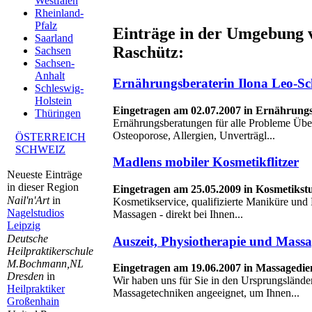
Westfalen
Rheinland-
Pfalz
Einträge in der Umgebung 
Saarland
Raschütz:
Sachsen
Sachsen-
Anhalt
Ernährungsberaterin Ilona Leo-
Schleswig-
Holstein
Eingetragen am 02.07.2007 in Ernährung
Thüringen
Ernährungsberatungen für alle Probleme Übe
Osteoporose, Allergien, Unverträgl...
ÖSTERREICH
SCHWEIZ
Madlens mobiler Kosmetikflitzer
Neueste Einträge
in dieser Region
Eingetragen am 25.05.2009 in Kosmetikst
Nail'n'Art
in
Kosmetikservice, qualifizierte Maniküre un
Nagelstudios
Massagen - direkt bei Ihnen...
Leipzig
Deutsche
Auszeit, Physiotherapie und Mass
Heilpraktikerschule
M.Bochmann,NL
Eingetragen am 19.06.2007 in Massagedie
Dresden
in
Wir haben uns für Sie in den Ursprungsländer
Heilpraktiker
Massagetechniken angeeignet, um Ihnen...
Großenhain