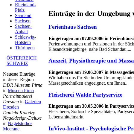
Rheinland-
Pfalz
Einträge in der Umgebung 
Saarland
Sachsen
Ferienhaus Sachsen
Sachsen-
Anhalt
Schleswig-
Eingetragen am 07.09.2006 in Ferienhäus
Holstein
Ferienwohnungen und Pensionen in der Säch
Thüringen
Elbsandsteingebirge, nahe Bad Schandau,...
ÖSTERREICH
Auszeit, Physiotherapie und Mass
SCHWEIZ
Eingetragen am 19.06.2007 in Massagedie
Neueste Einträge
Wir haben uns für Sie in den Ursprungsländer
in dieser Region
Massagetechniken angeeignet, um Ihnen...
DDR Museum Pirna
in
Museen Pirna
Fleischerei Walde Partyservice
Portraitmalerei
Dresden
in
Galerien
Eingetragen am 30.05.2006 in Partyservic
Dresden
Fleischerei, Sorbische Spezialitäten, Partyser
Daniela Kolodzy
Lebensmittelmarkt
Nageldesign-Deluxe
in
Nagelstudios
InVivo-Institut - Psychologische P
Meerane