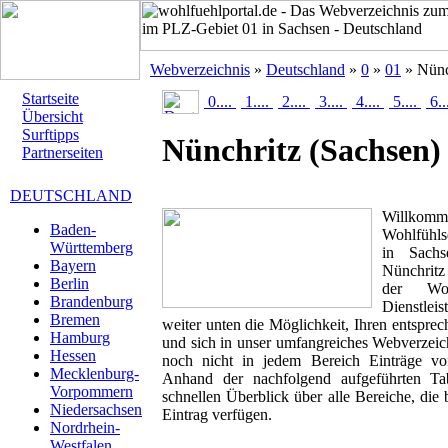
Webverzeichnis
»
Deutschland
»
0
»
01
» Nünc
Startseite
0....
1....
2....
3....
4....
5....
6..
Übersicht
Surftipps
Nünchritz
(Sachsen)
Partnerseiten
DEUTSCHLAND
Willk
Baden-
Wohlfühlse
Württemberg
in Sachs
Bayern
Nünchritz
Berlin
der Woh
Brandenburg
Dienstlei
Bremen
weiter unten die Möglichkeit, Ihren entspr
Hamburg
und sich in unser umfangreiches Webverzeich
Hessen
noch nicht in jedem Bereich Einträge von
Mecklenburg-
Anhand der nachfolgend aufgeführten T
Vorpommern
schnellen Überblick über alle Bereiche, die 
Niedersachsen
Eintrag verfügen.
Nordrhein-
Westfalen