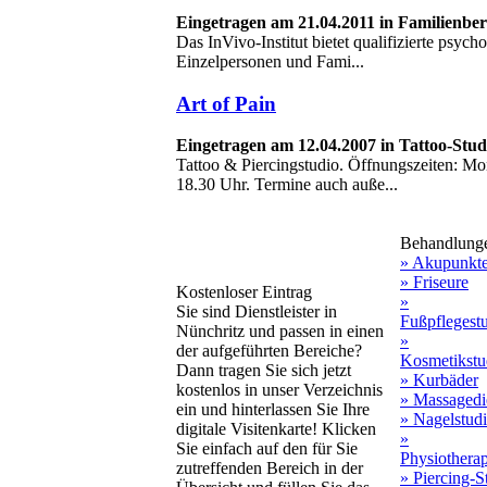
Eingetragen am 21.04.2011 in Familienbe
Das InVivo-Institut bietet qualifizierte psych
Einzelpersonen und Fami...
Art of Pain
Eingetragen am 12.04.2007 in Tattoo-Stu
Tattoo & Piercingstudio. Öffnungszeiten: Mo
18.30 Uhr. Termine auch auße...
Behandlung
» Akupunkt
» Friseure
Kostenloser Eintrag
»
Sie sind Dienstleister in
Fußpflegest
Nünchritz und passen in einen
»
der aufgeführten Bereiche?
Kosmetikstu
Dann tragen Sie sich jetzt
» Kurbäder
kostenlos in unser Verzeichnis
» Massagedi
ein und hinterlassen Sie Ihre
» Nagelstud
digitale Visitenkarte! Klicken
»
Sie einfach auf den für Sie
Physiothera
zutreffenden Bereich in der
» Piercing-S