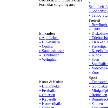
Übersicht und füllen Sie das
»
Formular sorgfältig aus.
Schönheitsf
» Sonnenstu
» Tattoo-Stu
Freizeit
» Bowlingb
» Clubs
Einkaufen
» Diskothek
» Apotheken
» Erlebnisbä
» Bio-Bauern
» FKK-Anla
» Optiker
» Freizeitpa
» Sanitätshäuser
» Kegelbah
» Trinkhallen
» Kinos
» Weingüter
» Seen
» Spielhalle
» Videothek
» Zoos
Sport
Kunst & Kultur
» Fitnesscen
» Bibliotheken
» Golfplätze
» Festhallen
» Minigolfpl
» Galerien
» Reithallen
» Kabaretts
» Rennstrec
» Konzerthallen
» Saunen
» Museen
» Schwimmb