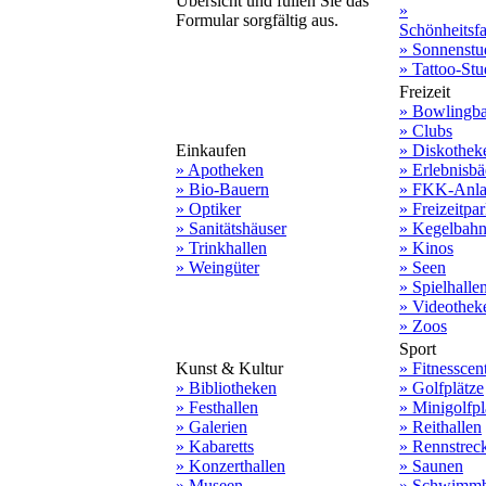
Übersicht und füllen Sie das
»
Formular sorgfältig aus.
Schönheitsf
» Sonnenstu
» Tattoo-Stu
Freizeit
» Bowlingb
» Clubs
Einkaufen
» Diskothek
» Apotheken
» Erlebnisbä
» Bio-Bauern
» FKK-Anla
» Optiker
» Freizeitpa
» Sanitätshäuser
» Kegelbah
» Trinkhallen
» Kinos
» Weingüter
» Seen
» Spielhalle
» Videothek
» Zoos
Sport
Kunst & Kultur
» Fitnesscen
» Bibliotheken
» Golfplätze
» Festhallen
» Minigolfpl
» Galerien
» Reithallen
» Kabaretts
» Rennstrec
» Konzerthallen
» Saunen
» Museen
» Schwimmb