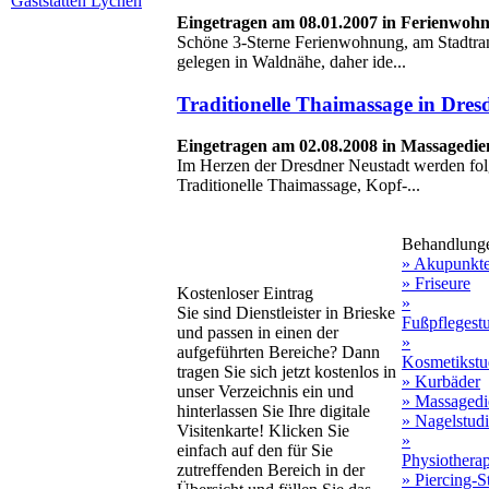
Gaststätten Lychen
Eingetragen am 08.01.2007 in Ferienwo
Schöne 3-Sterne Ferienwohnung, am Stadtran
gelegen in Waldnähe, daher ide...
Traditionelle Thaimassage in Dres
Eingetragen am 02.08.2008 in Massagedie
Im Herzen der Dresdner Neustadt werden fo
Traditionelle Thaimassage, Kopf-...
Behandlung
» Akupunkt
» Friseure
Kostenloser Eintrag
»
Sie sind Dienstleister in Brieske
Fußpflegest
und passen in einen der
»
aufgeführten Bereiche? Dann
Kosmetikstu
tragen Sie sich jetzt kostenlos in
» Kurbäder
unser Verzeichnis ein und
» Massagedi
hinterlassen Sie Ihre digitale
» Nagelstud
Visitenkarte! Klicken Sie
»
einfach auf den für Sie
Physiothera
zutreffenden Bereich in der
» Piercing-S