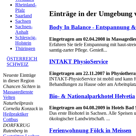
Rheinland-
Pfalz
Einträge in der Umgebung 
Saarland
Sachsen
Body In Balance - Entspannung 
Sachsen-
Anhalt
Schleswig-
Eingetragen am 02.04.2008 in Massagedie
Holstein
Erfahren Sie tiefe Entspannung mit haut-str
Thüringen
samtig-zarter Pflege. Genieß...
ÖSTERREICH
INTAKT PhysioService
SCHWEIZ
Eingetragen am 22.11.2007 in Physiother
Neueste Einträge
INTAKT-PhysioService ist mobil und kann 
in dieser Region
Behandlungen zu Hause oder am Arbeitsplatz
Chancen Sichten
in
Massagedienste
Bio- & Nationalparkhotel Helvetia
Velten
Naturheilpraxis
Eingetragen am 04.08.2009 in Hotels Bad
Cornelia Konzack
in
Das erste Biohotel in Sachsen. Alle Speisen
Heilpraktiker
ökologischer Landwirtschaft. ...
Cottbus
DORFKRUG
Ferienwohnung Fölck in Meissen
Rutenberg
in