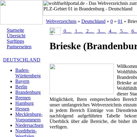
Webverzeichnis
»
Deutschland
»
0
»
01
» Brie
Startseite
0....
1....
2....
3....
4....
5....
6..
Übersicht
Surftipps
Brieske
(Brandenbur
Partnerseiten
DEUTSCHLAND
Willk
Baden-
Wohlfühlse
Württemberg
Brandenb
Bayern
Brieske an
Berlin
Wohlfühlbr
Brandenburg
dieser Sta
Bremen
Möglichkeit, Ihren entsprechenden Berei
Hamburg
unser umfangreiches Webverzeichnis einzutr
Hessen
in jedem Bereich Einträge von Dienstleis
Mecklenburg-
nachfolgend aufgeführten Tabelle beko
Vorpommern
Überblick über alle Bereiche, die bisher ü
Niedersachsen
verfügen.
Nordrhein-
Westfalen