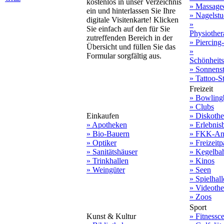
kostenlos in unser Verzeichnis
» Massage
ein und hinterlassen Sie Ihre
» Nagelstu
digitale Visitenkarte! Klicken
»
Sie einfach auf den für Sie
Physiother
zutreffenden Bereich in der
» Piercing
Übersicht und füllen Sie das
»
Formular sorgfältig aus.
Schönheit
» Sonnens
» Tattoo-S
Freizeit
» Bowling
» Clubs
Einkaufen
» Diskoth
» Apotheken
» Erlebnis
» Bio-Bauern
» FKK-An
» Optiker
» Freizeitp
» Sanitätshäuser
» Kegelba
» Trinkhallen
» Kinos
» Weingüter
» Seen
» Spielhal
» Videoth
» Zoos
Sport
Kunst & Kultur
» Fitnessce