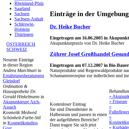
Rheinland-Pfalz
Saarland
Einträge in der Umgebung
Sachsen
Sachsen-Anhalt
Schleswig-
Dr. Heike Bucher
Holstein
Thüringen
Eingetragen am 16.06.2005 in Akupunkt
Akupunkturpraxis von Dr. Heike Bucher
ÖSTERREICH
SCHWEIZ
Zöhrer Josef Großhandel Gesund
Neueste Einträge
in dieser Region
Eingetragen am 07.12.2007 in Bio-Bauer
Naturprodukte und Regenwaldprodukte nach
Andrea Marchhart
in
Schamanenrezeptur zur äußerlichen und inn
Ernährungsberatungen
Gleisdorf
Ordination &
Behandlun
Hausapotheke Dr.
» Akupunk
Gerald Hinkelmann
in
» Friseure
Akupunkteure Aich-
Kostenloser Eintrag
»
Assach
Sie sind Dienstleister in
Fußpfleges
Kosmetik Medwed
Halbenrain und passen in einen
»
Schönheit-Farbe-Stil
der aufgeführten Bereiche?
Kosmetiks
in
Kosmetikstudios
Dann tragen Sie sich jetzt
» Kurbäde
Graz