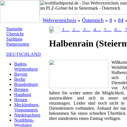
Webverzeichnis
»
Österreich
»
8
»
84
»
Startseite
1....
2....
3....
4....
5....
6....
7
Übersicht
Surftipps
Halbenrain
(Steier
Partnerseiten
DEUTSCHLAND
Will
Baden-
Wohlfü
Württemberg
Halbenra
Bayern
sich i
Berlin
Dienstle
Brandenburg
vor. Al
Bremen
haben Sie weiter unten die Möglichkeit,
Hamburg
auszuwählen und sich in unser umfa
Hessen
einzutragen. Leider sind noch nicht in
Mecklenburg-
Dienstleistern vorhanden. Anhand der nac
Vorpommern
bekommen Sie einen schnellen Überblick ü
Niedersachsen
über mindestens einen Eintrag verfügen.
Nordrhein-
Westfalen