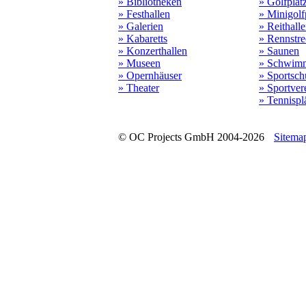
» Bibliotheken
» Golfplät
» Festhallen
» Minigolf
» Galerien
» Reithall
» Kabaretts
» Rennstr
» Konzerthallen
» Saunen
» Museen
» Schwim
» Opernhäuser
» Sportsch
» Theater
» Sportver
» Tennispl
© OC Projects GmbH 2004-2026
Sitema