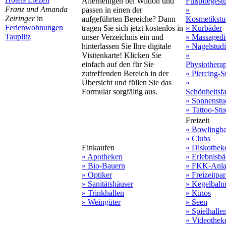
Allerheiligen bei Wildon und
Fußpflegest
Franz und Amanda
passen in einen der
»
Zeiringer
in
aufgeführten Bereiche? Dann
Kosmetikstu
Ferienwohnungen
tragen Sie sich jetzt kostenlos in
» Kurbäder
Tauplitz
unser Verzeichnis ein und
» Massagedi
hinterlassen Sie Ihre digitale
» Nagelstud
Visitenkarte! Klicken Sie
»
einfach auf den für Sie
Physiothera
zutreffenden Bereich in der
» Piercing-S
Übersicht und füllen Sie das
»
Formular sorgfältig aus.
Schönheitsf
» Sonnenstu
» Tattoo-Stu
Freizeit
» Bowlingb
» Clubs
Einkaufen
» Diskothek
» Apotheken
» Erlebnisbä
» Bio-Bauern
» FKK-Anla
» Optiker
» Freizeitpa
» Sanitätshäuser
» Kegelbah
» Trinkhallen
» Kinos
» Weingüter
» Seen
» Spielhalle
» Videothek