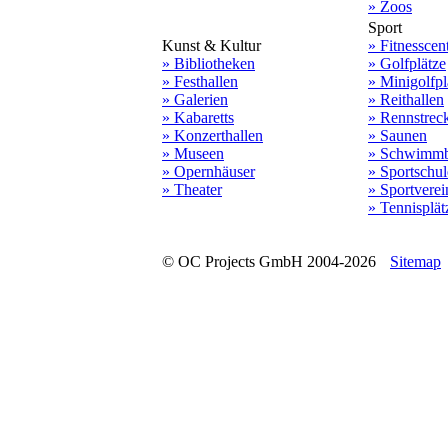
» Zoos
Sport
Kunst & Kultur
» Fitnesscen
» Bibliotheken
» Golfplätze
» Festhallen
» Minigolfpl
» Galerien
» Reithallen
» Kabaretts
» Rennstrec
» Konzerthallen
» Saunen
» Museen
» Schwimmb
» Opernhäuser
» Sportschu
» Theater
» Sportverei
» Tennisplät
© OC Projects GmbH 2004-2026
Sitemap