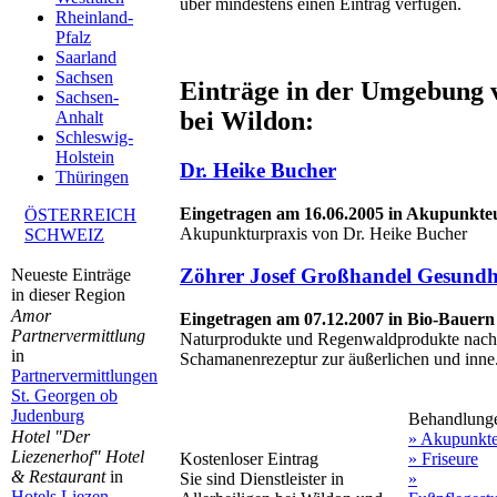
über mindestens einen Eintrag verfügen.
Rheinland-
Pfalz
Saarland
Sachsen
Einträge in der Umgebung v
Sachsen-
bei Wildon:
Anhalt
Schleswig-
Holstein
Dr. Heike Bucher
Thüringen
Eingetragen am 16.06.2005 in Akupunkteu
ÖSTERREICH
Akupunkturpraxis von Dr. Heike Bucher
SCHWEIZ
Zöhrer Josef Großhandel Gesundh
Neueste Einträge
in dieser Region
Amor
Eingetragen am 07.12.2007 in Bio-Bauern
Partnervermittlung
Naturprodukte und Regenwaldprodukte nach t
in
Schamanenrezeptur zur äußerlichen und inne.
Partnervermittlungen
St. Georgen ob
Judenburg
Behandlung
Hotel "Der
» Akupunkt
Liezenerhof" Hotel
Kostenloser Eintrag
» Friseure
& Restaurant
in
Sie sind Dienstleister in
»
Hotels Liezen