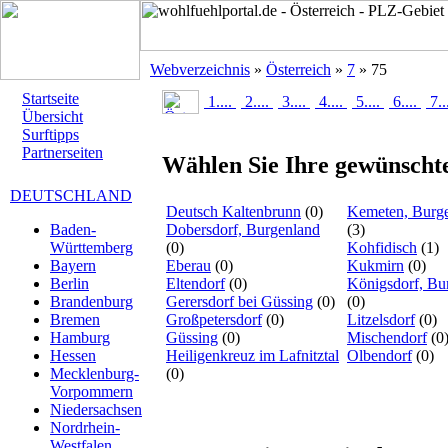
Webverzeichnis
»
Österreich
»
7
» 75
Startseite
1....
2....
3....
4....
5....
6....
7..
Übersicht
Surftipps
Partnerseiten
Wählen Sie Ihre gewünschte
DEUTSCHLAND
Deutsch Kaltenbrunn
(0)
Kemeten, Burg
Dobersdorf, Burgenland
(3)
Baden-
(0)
Kohfidisch
(1)
Württemberg
Eberau
(0)
Kukmirn
(0)
Bayern
Eltendorf
(0)
Königsdorf, Bu
Berlin
Gerersdorf bei Güssing
(0)
(0)
Brandenburg
Großpetersdorf
(0)
Litzelsdorf
(0)
Bremen
Güssing
(0)
Mischendorf
(0
Hamburg
Heiligenkreuz im Lafnitztal
Olbendorf
(0)
Hessen
(0)
Mecklenburg-
Vorpommern
Niedersachsen
Nordrhein-
Westfalen