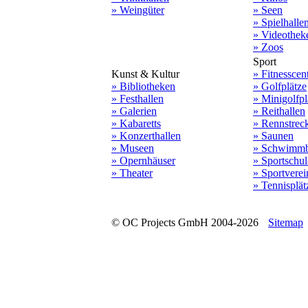
» Weingüter
» Seen
» Spielhalle
» Videothek
» Zoos
Sport
Kunst & Kultur
» Fitnesscen
» Bibliotheken
» Golfplätze
» Festhallen
» Minigolfpl
» Galerien
» Reithallen
» Kabaretts
» Rennstrec
» Konzerthallen
» Saunen
» Museen
» Schwimmb
» Opernhäuser
» Sportschu
» Theater
» Sportverei
» Tennisplät
© OC Projects GmbH 2004-2026
Sitemap