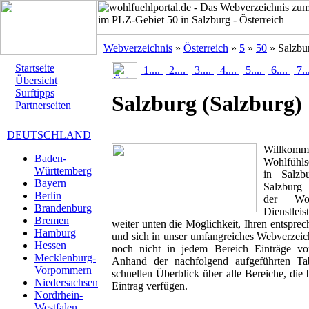
Webverzeichnis
»
Österreich
»
5
»
50
» Salzbu
Startseite
1....
2....
3....
4....
5....
6....
7..
Übersicht
Surftipps
Salzburg
(Salzburg)
Partnerseiten
DEUTSCHLAND
Willk
Baden-
Wohlfühls
Württemberg
in Salzb
Bayern
Salzburg 
Berlin
der Woh
Brandenburg
Dienstlei
Bremen
weiter unten die Möglichkeit, Ihren entspr
Hamburg
und sich in unser umfangreiches Webverzeich
Hessen
noch nicht in jedem Bereich Einträge von
Mecklenburg-
Anhand der nachfolgend aufgeführten T
Vorpommern
schnellen Überblick über alle Bereiche, die 
Niedersachsen
Eintrag verfügen.
Nordrhein-
Westfalen