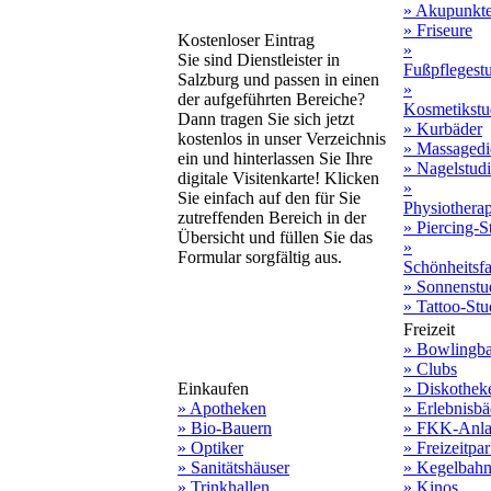
» Akupunkt
» Friseure
Kostenloser Eintrag
»
Sie sind Dienstleister in
Fußpflegest
Salzburg und passen in einen
»
der aufgeführten Bereiche?
Kosmetikstu
Dann tragen Sie sich jetzt
» Kurbäder
kostenlos in unser Verzeichnis
» Massagedi
ein und hinterlassen Sie Ihre
» Nagelstud
digitale Visitenkarte! Klicken
»
Sie einfach auf den für Sie
Physiothera
zutreffenden Bereich in der
» Piercing-S
Übersicht und füllen Sie das
»
Formular sorgfältig aus.
Schönheitsf
» Sonnenstu
» Tattoo-Stu
Freizeit
» Bowlingb
» Clubs
Einkaufen
» Diskothek
» Apotheken
» Erlebnisbä
» Bio-Bauern
» FKK-Anla
» Optiker
» Freizeitpa
» Sanitätshäuser
» Kegelbah
» Trinkhallen
» Kinos