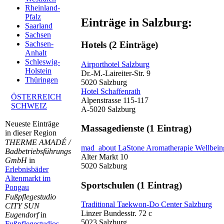
Rheinland-
Pfalz
Einträge in Salzburg:
Saarland
Sachsen
Hotels
(2 Einträge)
Sachsen-
Anhalt
Schleswig-
Airporthotel Salzburg
Holstein
Dr.-M.-Laireiter-Str. 9
Thüringen
5020 Salzburg
Hotel Schaffenrath
ÖSTERREICH
Alpenstrasse 115-117
SCHWEIZ
A-5020 Salzburg
Neueste Einträge
Massagedienste
(1 Eintrag)
in dieser Region
THERME AMADÉ /
mad_about LaStone Aromatherapie Wellbein
Badbetriebsführungs
Alter Markt 10
GmbH
in
5020 Salzburg
Erlebnisbäder
Altenmarkt im
Sportschulen
(1 Eintrag)
Pongau
Fußpflegestudio
Traditional Taekwon-Do Center Salzburg
CITY SUN
Linzer Bundesstr. 72 c
Eugendorf
in
5023 Salzburg
Fußpflegestudios