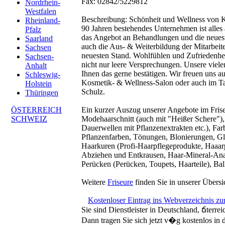
Fax: 02842/5229812
Nordrhein-
Westfalen
Beschreibung:
Schönheit und Wellness von Ko
Rheinland-
90 Jahren bestehendes Unternehmen ist alles 
Pfalz
das Angebot an Behandlungen und die neues
Saarland
auch die Aus- & Weiterbildung der Mitarbeite
Sachsen
neuesten Stand. Wohlfühlen und Zufriedenhei
Sachsen-
nicht nur leere Versprechungen. Unsere vi
Anhalt
Ihnen das gerne bestätigen. Wir freuen uns au
Schleswig-
Kosmetik- & Wellness-Salon oder auch im Ta
Holstein
Schulz.
Thüringen
ÖSTERREICH
Ein kurzer Auszug unserer Angebote im Frise
SCHWEIZ
Modehaarschnitt (auch mit "Heißer Schere")
Dauerwellen mit Pflanzenextrakten etc.), Fa
Pflanzenfarben, Tönungen, Blonierungen, G
Haarkuren (Profi-Haarpflegeprodukte, Haaar
Abziehen und Entkrausen, Haar-Mineral-Ana
Perücken (Perücken, Toupets, Haarteile), Bal
Weitere
Friseure
finden Sie in unserer Übersi
Kostenloser Eintrag ins Webverzeichnis z
Sie sind Dienstleister in Deutschland, ճterre
Dann tragen Sie sich jetzt v�g kostenlos in