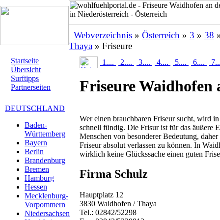
Webverzeichnis
»
Österreich
»
3
»
38
Thaya
» Friseure
Startseite
1....
2....
3....
4....
5....
6....
7..
Übersicht
Surftipps
Friseure Waidhofen 
Partnerseiten
DEUTSCHLAND
Wer einen brauchbaren Friseur sucht, wird i
Baden-
schnell fündig. Die Frisur ist für das äußere 
Württemberg
Menschen von besonderer Bedeutung, daher is
Bayern
Friseur absolut verlassen zu können. In Waid
Berlin
wirklich keine Glückssache einen guten Frise
Brandenburg
Bremen
Firma Schulz
Hamburg
Hessen
Hauptplatz 12
Mecklenburg-
3830 Waidhofen / Thaya
Vorpommern
Tel.: 02842/52298
Niedersachsen