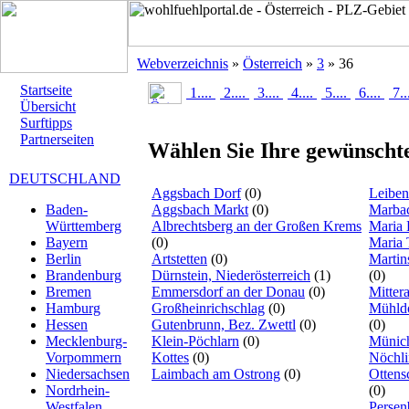
Webverzeichnis
»
Österreich
»
3
» 36
Startseite
1....
2....
3....
4....
5....
6....
7..
Übersicht
Surftipps
Partnerseiten
Wählen Sie Ihre gewünschte
DEUTSCHLAND
Aggsbach Dorf
(0)
Leiben
Aggsbach Markt
(0)
Marbac
Baden-
Albrechtsberg an der Großen Krems
Maria 
Württemberg
(0)
Maria 
Bayern
Artstetten
(0)
Martin
Berlin
Dürnstein, Niederösterreich
(1)
(0)
Brandenburg
Emmersdorf an der Donau
(0)
Mitter
Bremen
Großheinrichschlag
(0)
Mühldo
Hamburg
Gutenbrunn, Bez. Zwettl
(0)
(0)
Hessen
Klein-Pöchlarn
(0)
Münich
Mecklenburg-
Kottes
(0)
Nöchl
Vorpommern
Laimbach am Ostrong
(0)
Ottens
Niedersachsen
(0)
Nordrhein-
Persen
Westfalen