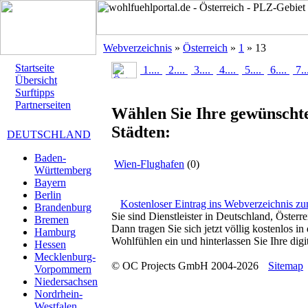
Webverzeichnis
»
Österreich
»
1
» 13
Startseite
1....
2....
3....
4....
5....
6....
7..
Übersicht
Surftipps
Partnerseiten
Wählen Sie Ihre gewünschte
Städten:
DEUTSCHLAND
Baden-
Wien-Flughafen
(0)
Württemberg
Bayern
Berlin
Kostenloser Eintrag ins Webverzeichnis z
Brandenburg
Sie sind Dienstleister in Deutschland, Österr
Bremen
Dann tragen Sie sich jetzt völlig kostenlos 
Hamburg
Wohlfühlen ein und hinterlassen Sie Ihre digit
Hessen
Mecklenburg-
© OC Projects GmbH 2004-2026
Sitemap
Vorpommern
Niedersachsen
Nordrhein-
Westfalen