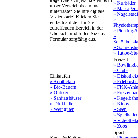
tragen Sie sich jetzt kostenlos in
» Kurbäder
unser Verzeichnis ein und
» Massagedi
hinterlassen Sie Ihre digitale
» Nagelstud
Visitenkarte! Klicken Sie
»
einfach auf den für Sie
Physiothera
zutreffenden Bereich in der
» Piercing-S
Übersicht und füllen Sie das
»
Formular sorgfältig aus.
Schönheitsf
» Sonnenstu
» Tattoo-Stu
Freizeit
» Bowlingb
» Clubs
Einkaufen
» Diskothek
» Apotheken
» Erlebnisbä
» Bio-Bauern
» FKK-Anla
» Optiker
» Freizeitpa
» Sanitätshäuser
» Kegelbah
» Trinkhallen
» Kinos
» Weingüter
» Seen
» Spielhalle
» Videothek
» Zoos
Sport
Kunst & Kultur
» Fitnesscen