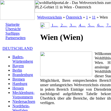
Webverzeichnis
»
Österreich
»
1
»
11
» Wien
Startseite
1....
2....
3....
4....
5....
6....
7..
Übersicht
Surftipps
Wien
(Wien)
Partnerseiten
DEUTSCHLAND
Willk
Baden-
Wohlfühls
Württemberg
Wien. Hi
Bayern
ansässig
Berlin
Wohlfühlbr
Brandenburg
dieser Sta
Bremen
Möglichkeit, Ihren entsprechenden Berei
Hamburg
unser umfangreiches Webverzeichnis einzutr
Hessen
in jedem Bereich Einträge von Dienstleis
Mecklenburg-
nachfolgend aufgeführten Tabelle beko
Vorpommern
Überblick über alle Bereiche, die bisher ü
Niedersachsen
verfügen.
Nordrhein-
Westfalen