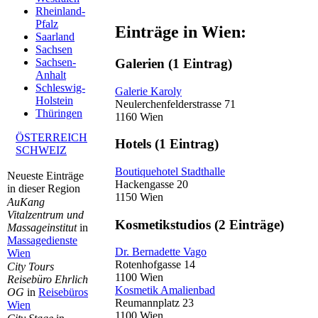
Rheinland-
Pfalz
Einträge in Wien:
Saarland
Sachsen
Galerien
(1 Eintrag)
Sachsen-
Anhalt
Schleswig-
Galerie Karoly
Holstein
Neulerchenfelderstrasse 71
Thüringen
1160 Wien
ÖSTERREICH
Hotels
(1 Eintrag)
SCHWEIZ
Boutiquehotel Stadthalle
Neueste Einträge
Hackengasse 20
in dieser Region
1150 Wien
AuKang
Vitalzentrum und
Kosmetikstudios
(2 Einträge)
Massageinstitut
in
Massagedienste
Dr. Bernadette Vago
Wien
Rotenhofgasse 14
City Tours
1100 Wien
Reisebüro Ehrlich
Kosmetik Amalienbad
OG
in
Reisebüros
Reumannplatz 23
Wien
1100 Wien