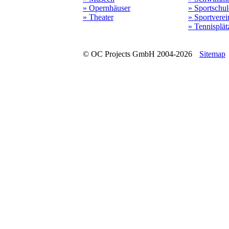
» Opernhäuser
» Sportschu
» Theater
» Sportverei
» Tennisplät
© OC Projects GmbH 2004-2026
Sitemap