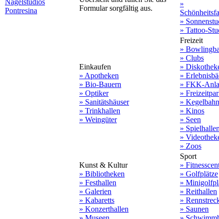
Nagelstudios
»
Formular sorgfältig aus.
Pontresina
Schönheitsf
» Sonnenstu
» Tattoo-Stu
Freizeit
» Bowlingb
» Clubs
Einkaufen
» Diskothek
» Apotheken
» Erlebnisbä
» Bio-Bauern
» FKK-Anla
» Optiker
» Freizeitpa
» Sanitätshäuser
» Kegelbah
» Trinkhallen
» Kinos
» Weingüter
» Seen
» Spielhalle
» Videothek
» Zoos
Sport
Kunst & Kultur
» Fitnesscen
» Bibliotheken
» Golfplätze
» Festhallen
» Minigolfpl
» Galerien
» Reithallen
» Kabaretts
» Rennstrec
» Konzerthallen
» Saunen
» Museen
» Schwimmb