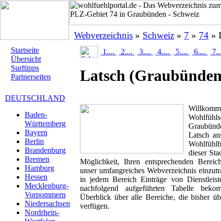
Webverzeichnis
»
Schweiz
»
7
»
74
» 
Startseite
1....
2....
3....
4....
5....
6....
7..
Übersicht
Surftipps
Latsch
(Graubünden
Partnerseiten
DEUTSCHLAND
Willk
Baden-
Wohlfühlse
Württemberg
Graubünd
Bayern
Latsch ans
Berlin
Wohlfühlbr
Brandenburg
dieser Sta
Bremen
Möglichkeit, Ihren entsprechenden Berei
Hamburg
unser umfangreiches Webverzeichnis einzutr
Hessen
in jedem Bereich Einträge von Dienstleis
Mecklenburg-
nachfolgend aufgeführten Tabelle beko
Vorpommern
Überblick über alle Bereiche, die bisher ü
Niedersachsen
verfügen.
Nordrhein-