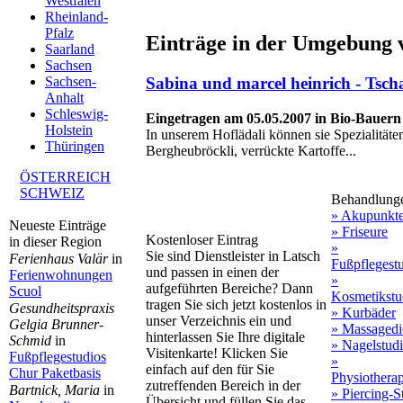
Westfalen
Rheinland-
Pfalz
Einträge in der Umgebung 
Saarland
Sachsen
Sabina und marcel heinrich - Tsch
Sachsen-
Anhalt
Schleswig-
Eingetragen am 05.05.2007 in Bio-Bauern 
Holstein
In unserem Hoflädali können sie Spezialitäte
Thüringen
Bergheubröckli, verrückte Kartoffe...
ÖSTERREICH
SCHWEIZ
Behandlung
» Akupunkt
Neueste Einträge
» Friseure
Kostenloser Eintrag
in dieser Region
»
Sie sind Dienstleister in Latsch
Ferienhaus Valär
in
Fußpflegest
und passen in einen der
Ferienwohnungen
»
aufgeführten Bereiche? Dann
Scuol
Kosmetikstu
tragen Sie sich jetzt kostenlos in
Gesundheitspraxis
» Kurbäder
unser Verzeichnis ein und
Gelgia Brunner-
» Massagedi
hinterlassen Sie Ihre digitale
Schmid
in
» Nagelstud
Visitenkarte! Klicken Sie
Fußpflegestudios
»
einfach auf den für Sie
Chur Paketbasis
Physiothera
zutreffenden Bereich in der
Bartnick, Maria
in
» Piercing-S
Übersicht und füllen Sie das