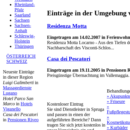
Rheinland-
Pfalz
Einträge in der Umgebung 
Saarland
Sachsen
Residenza Motta
Sachsen-
Anhalt
Schleswig-
Eingetragen am 14.02.2007 in Ferienwohn
Holstein
Residenza Motta Locarno - Aus den Tiefen d
Thüringen
Nachbarschaft des Visconti-Schlos...
ÖSTERREICH
Casa dei Pescatori
SCHWEIZ
Eingetragen am 19.11.2005 in Pensionen 
Neueste Einträge
Preisgünstige Übernachtung im Vallemaggia.
in dieser Region
Luigi Galimberti
in
Massagedienste
Behandlung
Lugano
» Akupunkt
Hotel Parco San
» Friseure
Marco
in
Hotels
Kostenloser Eintrag
»
Viganello
Sie sind Dienstleister in Spruga
Fußpflegest
und passen in einen der
Casa dei Pescatori
»
aufgeführten Bereiche? Dann
in
Pensionen Riveo
Kosmetikstu
tragen Sie sich jetzt kostenlos in
» Kurbäder