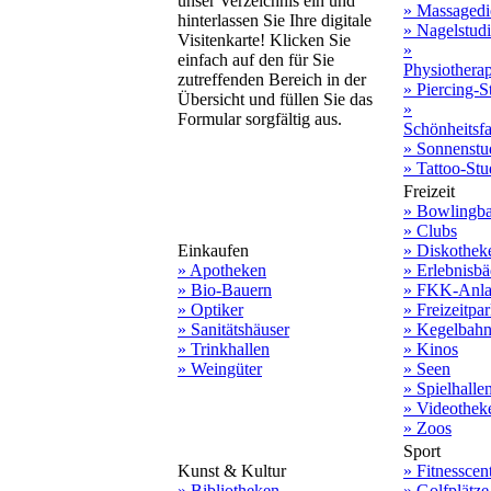
unser Verzeichnis ein und
» Massagedi
hinterlassen Sie Ihre digitale
» Nagelstud
Visitenkarte! Klicken Sie
»
einfach auf den für Sie
Physiothera
zutreffenden Bereich in der
» Piercing-S
Übersicht und füllen Sie das
»
Formular sorgfältig aus.
Schönheitsf
» Sonnenstu
» Tattoo-Stu
Freizeit
» Bowlingb
» Clubs
Einkaufen
» Diskothek
» Apotheken
» Erlebnisbä
» Bio-Bauern
» FKK-Anla
» Optiker
» Freizeitpa
» Sanitätshäuser
» Kegelbah
» Trinkhallen
» Kinos
» Weingüter
» Seen
» Spielhalle
» Videothek
» Zoos
Sport
Kunst & Kultur
» Fitnesscen
» Bibliotheken
» Golfplätze