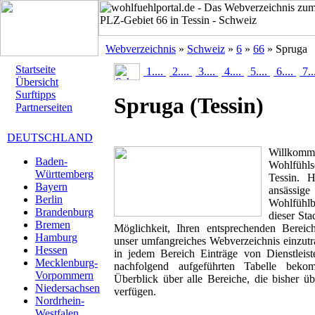
Webverzeichnis
»
Schweiz
»
6
»
66
» Spruga
Startseite
1....
2....
3....
4....
5....
6....
7..
Übersicht
Surftipps
Spruga
(Tessin)
Partnerseiten
DEUTSCHLAND
Willk
Baden-
Wohlfühlse
Württemberg
Tessin. H
Bayern
ansässig
Berlin
Wohlfühlbr
Brandenburg
dieser Sta
Bremen
Möglichkeit, Ihren entsprechenden Berei
Hamburg
unser umfangreiches Webverzeichnis einzutr
Hessen
in jedem Bereich Einträge von Dienstleis
Mecklenburg-
nachfolgend aufgeführten Tabelle beko
Vorpommern
Überblick über alle Bereiche, die bisher ü
Niedersachsen
verfügen.
Nordrhein-
Westfalen