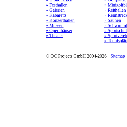
» Festhallen
» Minigolfpl
» Galerien
» Reithallen
» Kabaretts
» Rennstrec
» Konzerthallen
» Saunen
» Museen
» Schwimmb
» Opernhäuser
» Sportschu
» Theater
» Sportverei
» Tennisplät
© OC Projects GmbH 2004-2026
Sitemap