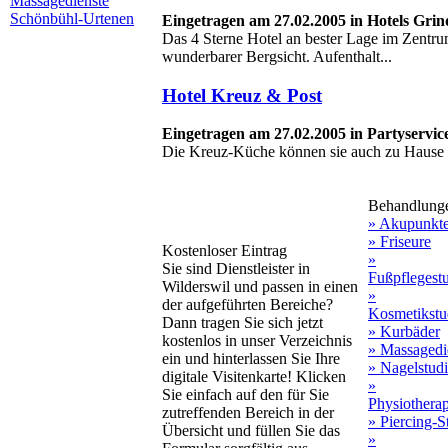
Massagedienste
Schönbühl-Urtenen
Eingetragen am 27.02.2005 in Hotels Grin
Das 4 Sterne Hotel an bester Lage im Zentr
wunderbarer Bergsicht. Aufenthalt...
Hotel Kreuz & Post
Eingetragen am 27.02.2005 in Partyservic
Die Kreuz-Küche können sie auch zu Hause g
Behandlung
» Akupunkt
» Friseure
Kostenloser Eintrag
»
Sie sind Dienstleister in
Fußpflegest
Wilderswil und passen in einen
»
der aufgeführten Bereiche?
Kosmetikstu
Dann tragen Sie sich jetzt
» Kurbäder
kostenlos in unser Verzeichnis
» Massagedi
ein und hinterlassen Sie Ihre
» Nagelstud
digitale Visitenkarte! Klicken
»
Sie einfach auf den für Sie
Physiothera
zutreffenden Bereich in der
» Piercing-S
Übersicht und füllen Sie das
»