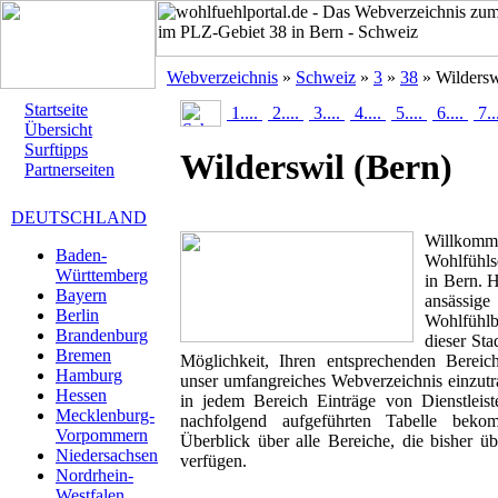
Webverzeichnis
»
Schweiz
»
3
»
38
» Wildersw
Startseite
1....
2....
3....
4....
5....
6....
7..
Übersicht
Surftipps
Wilderswil
(Bern)
Partnerseiten
DEUTSCHLAND
Willk
Baden-
Wohlfühlse
Württemberg
in Bern. H
Bayern
ansässig
Berlin
Wohlfühlbr
Brandenburg
dieser Sta
Bremen
Möglichkeit, Ihren entsprechenden Berei
Hamburg
unser umfangreiches Webverzeichnis einzutr
Hessen
in jedem Bereich Einträge von Dienstleis
Mecklenburg-
nachfolgend aufgeführten Tabelle beko
Vorpommern
Überblick über alle Bereiche, die bisher ü
Niedersachsen
verfügen.
Nordrhein-
Westfalen