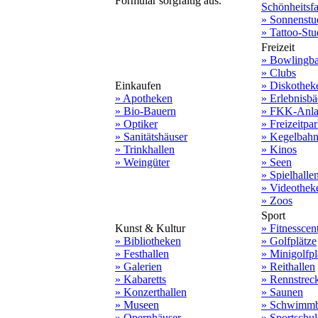
Formular sorgfältig aus.
Schönheitsf
» Sonnenstu
» Tattoo-Stu
Freizeit
» Bowlingb
» Clubs
Einkaufen
» Diskothek
» Apotheken
» Erlebnisbä
» Bio-Bauern
» FKK-Anla
» Optiker
» Freizeitpa
» Sanitätshäuser
» Kegelbah
» Trinkhallen
» Kinos
» Weingüter
» Seen
» Spielhalle
» Videothek
» Zoos
Sport
Kunst & Kultur
» Fitnesscen
» Bibliotheken
» Golfplätze
» Festhallen
» Minigolfpl
» Galerien
» Reithallen
» Kabaretts
» Rennstrec
» Konzerthallen
» Saunen
» Museen
» Schwimmb
» Opernhäuser
» Sportschu