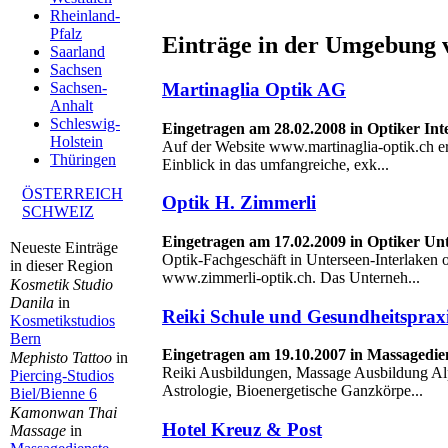
Rheinland-
Pfalz
Einträge in der Umgebung 
Saarland
Sachsen
Martinaglia Optik AG
Sachsen-
Anhalt
Schleswig-
Eingetragen am 28.02.2008 in Optiker Int
Holstein
Auf der Website www.martinaglia-optik.ch er
Thüringen
Einblick in das umfangreiche, exk...
ÖSTERREICH
Optik H. Zimmerli
SCHWEIZ
Eingetragen am 17.02.2009 in Optiker Un
Neueste Einträge
Optik-Fachgeschäft in Unterseen-Interlaken o
in dieser Region
www.zimmerli-optik.ch. Das Unterneh...
Kosmetik Studio
Danila
in
Reiki Schule und Gesundheitsprax
Kosmetikstudios
Bern
Eingetragen am 19.10.2007 in Massagedien
Mephisto Tattoo
in
Reiki Ausbildungen, Massage Ausbildung Al
Piercing-Studios
Astrologie, Bioenergetische Ganzkörpe...
Biel/Bienne 6
Kamonwan Thai
Hotel Kreuz & Post
Massage
in