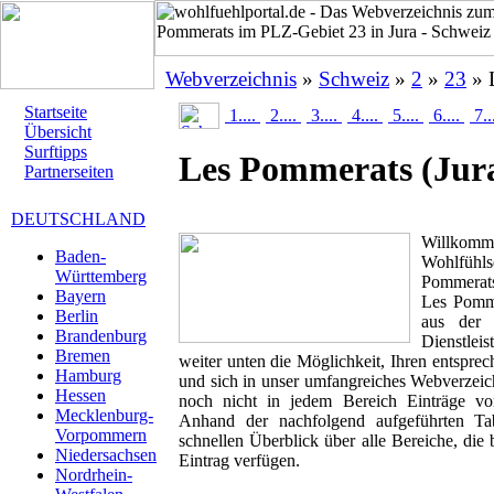
Webverzeichnis
»
Schweiz
»
2
»
23
» 
Startseite
1....
2....
3....
4....
5....
6....
7..
Übersicht
Surftipps
Les Pommerats
(Jur
Partnerseiten
DEUTSCHLAND
Willk
Baden-
Wohlfühl
Württemberg
Pommerats 
Bayern
Les Pomme
Berlin
aus der 
Brandenburg
Dienstlei
Bremen
weiter unten die Möglichkeit, Ihren entspr
Hamburg
und sich in unser umfangreiches Webverzeich
Hessen
noch nicht in jedem Bereich Einträge von
Mecklenburg-
Anhand der nachfolgend aufgeführten T
Vorpommern
schnellen Überblick über alle Bereiche, die 
Niedersachsen
Eintrag verfügen.
Nordrhein-