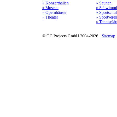
» Konzerthallen
» Saunen
» Museen
» Schwimmb
» Opernhäuser
» Sportschu
» Theater
» Sportverei
» Tennisplät
© OC Projects GmbH 2004-2026
Sitemap