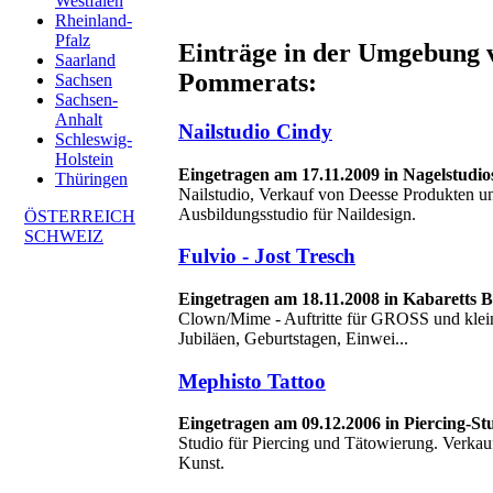
Westfalen
Rheinland-
Pfalz
Einträge in der Umgebung 
Saarland
Pommerats:
Sachsen
Sachsen-
Anhalt
Nailstudio Cindy
Schleswig-
Holstein
Eingetragen am 17.11.2009 in Nagelstudi
Thüringen
Nailstudio, Verkauf von Deesse Produkten u
Ausbildungsstudio für Naildesign.
ÖSTERREICH
SCHWEIZ
Fulvio - Jost Tresch
Eingetragen am 18.11.2008 in Kabaretts B
Clown/Mime - Auftritte für GROSS und klei
Jubiläen, Geburtstagen, Einwei...
Mephisto Tattoo
Eingetragen am 09.12.2006 in Piercing-Stu
Studio für Piercing und Tätowierung. Verk
Kunst.