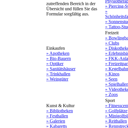
Physiothera
zutreffenden Bereich in der
» Piercing-S
Übersicht und füllen Sie das
»
Formular sorgfältig aus.
Schönheitsf
» Sonnenstu
» Tattoo-Stu
Freizeit
» Bowlingb
» Clubs
Einkaufen
» Diskothek
» Apotheken
» Erlebnisbä
» Bio-Bauern
» FKK-Anla
» Optiker
» Freizeitpa
» Sanitätshäuser
» Kegelbah
» Trinkhallen
» Kinos
» Weingüter
» Seen
» Spielhalle
» Videothek
» Zoos
Sport
Kunst & Kultur
» Fitnesscen
» Bibliotheken
» Golfplätze
» Festhallen
» Minigolfpl
» Galerien
» Reithallen
» Kabaretts
» Rennstrec