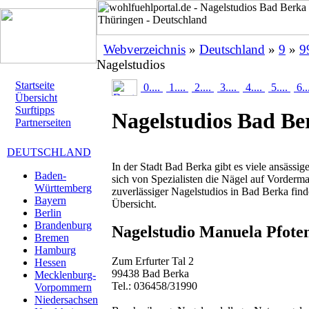
Webverzeichnis
»
Deutschland
»
9
»
9
Nagelstudios
Startseite
0....
1....
2....
3....
4....
5....
6..
Übersicht
Surftipps
Nagelstudios Bad Be
Partnerseiten
DEUTSCHLAND
In der Stadt Bad Berka gibt es viele ansässig
Baden-
sich von Spezialisten die Nägel auf Vorderm
Württemberg
zuverlässiger Nagelstudios in Bad Berka find
Bayern
Übersicht.
Berlin
Brandenburg
Nagelstudio Manuela Pfote
Bremen
Hamburg
Zum Erfurter Tal 2
Hessen
99438 Bad Berka
Mecklenburg-
Tel.: 036458/31990
Vorpommern
Niedersachsen