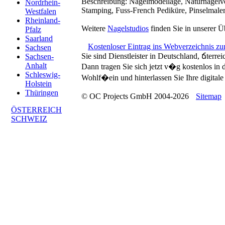
Beschreibung:
Nagelmodellage, Naturnagelve
Nordrhein-
Stamping, Fuss-French Pediküre, Pinselmale
Westfalen
Rheinland-
Weitere
Nagelstudios
finden Sie in unserer Ü
Pfalz
Saarland
Kostenloser Eintrag ins Webverzeichnis z
Sachsen
Sie sind Dienstleister in Deutschland, ճterre
Sachsen-
Anhalt
Dann tragen Sie sich jetzt v�g kostenlos in
Schleswig-
Wohlf�ein und hinterlassen Sie Ihre digitale 
Holstein
Thüringen
© OC Projects GmbH 2004-2026
Sitemap
ÖSTERREICH
SCHWEIZ