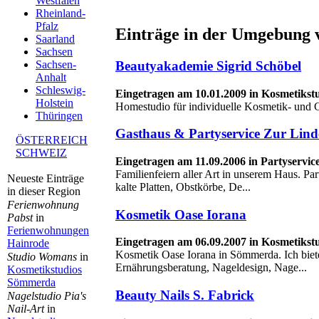
Westfalen
Rheinland-
Pfalz
Einträge in der Umgebung 
Saarland
Sachsen
Beautyakademie Sigrid Schöbel
Sachsen-
Anhalt
Schleswig-
Eingetragen am 10.01.2009 in Kosmetikst
Holstein
Homestudio für individuelle Kosmetik- und 
Thüringen
Gasthaus & Partyservice Zur Lind
ÖSTERREICH
SCHWEIZ
Eingetragen am 11.09.2006 in Partyservic
Familienfeiern aller Art in unserem Haus. Pa
Neueste Einträge
kalte Platten, Obstkörbe, De...
in dieser Region
Ferienwohnung
Kosmetik Oase Iorana
Pabst
in
Ferienwohnungen
Eingetragen am 06.09.2007 in Kosmetiks
Hainrode
Kosmetik Oase Iorana in Sömmerda. Ich biet
Studio Womans
in
Ernährungsberatung, Nageldesign, Nage...
Kosmetikstudios
Sömmerda
Beauty Nails S. Fabrick
Nagelstudio Pia's
Nail-Art
in