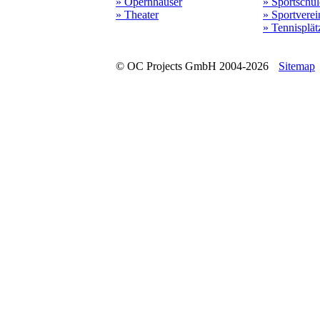
» Opernhäuser
» Sportschu
» Theater
» Sportverei
» Tennisplät
© OC Projects GmbH 2004-2026
Sitemap