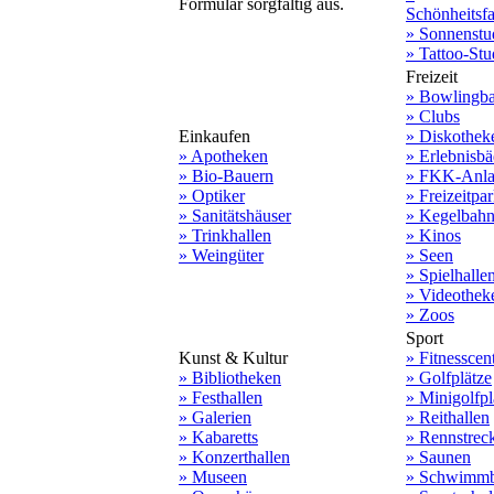
Formular sorgfältig aus.
Schönheitsf
» Sonnenstu
» Tattoo-Stu
Freizeit
» Bowlingb
» Clubs
Einkaufen
» Diskothek
» Apotheken
» Erlebnisbä
» Bio-Bauern
» FKK-Anla
» Optiker
» Freizeitpa
» Sanitätshäuser
» Kegelbah
» Trinkhallen
» Kinos
» Weingüter
» Seen
» Spielhalle
» Videothek
» Zoos
Sport
Kunst & Kultur
» Fitnesscen
» Bibliotheken
» Golfplätze
» Festhallen
» Minigolfpl
» Galerien
» Reithallen
» Kabaretts
» Rennstrec
» Konzerthallen
» Saunen
» Museen
» Schwimmb