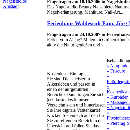
Nagelstudios
Eingetragen am 18.10.2006 in Nagelstudio
Arnstadt
Das Nagelstudio Beauty Nails bietet Naturna
Nagelverlängerung, Maniküre, Nail-Art,...
Ferienhaus Waldesruh Fam. Jörg 
Eingetragen am 24.10.2007 in Ferienhäus
Ferien vom Alltag? Mitten im Grünen können
aktiv die Natur genießen und v...
Behandlung
» Akupunkt
» Friseure
Kostenloser Eintrag
»
Sie sind Dienstleister in
Fußpflegest
Alkersleben und passen in
»
einen der aufgeführten
Kosmetikstu
Bereiche? Dann tragen Sie sich
» Kurbäder
jetzt kostenlos in unser
» Massagedi
Verzeichnis ein und hinterlassen
» Nagelstud
Sie Ihre digitale Visitenkarte!
»
Klicken Sie einfach auf den für
Physiothera
Sie zutreffenden Bereich in der
» Piercing-S
Übersicht und füllen Sie das
»