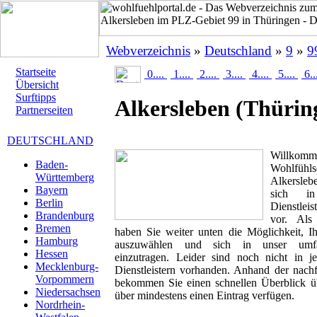
Webverzeichnis
»
Deutschland
»
9
»
9
Startseite
0....
1....
2....
3....
4....
5....
6..
Übersicht
Surftipps
Alkersleben
(Thürin
Partnerseiten
DEUTSCHLAND
Willk
Baden-
Wohlfüh
Württemberg
Alkerslebe
Bayern
sich in
Berlin
Dienstlei
Brandenburg
vor. Als 
Bremen
haben Sie weiter unten die Möglichkeit, I
Hamburg
auszuwählen und sich in unser umfan
Hessen
einzutragen. Leider sind noch nicht in 
Mecklenburg-
Dienstleistern vorhanden. Anhand der nachf
Vorpommern
bekommen Sie einen schnellen Überblick übe
Niedersachsen
über mindestens einen Eintrag verfügen.
Nordrhein-