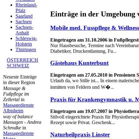
Rheinland-
Pfalz
Einträge in der Umgebung 
Saarland
Sachsen
Mobile med. Fusspflege & Wellne
Sachsen-
Anhalt
Schleswig-
Eingetragen am 31.10.2006 in Fußpflegest
Holstein
Nur Hausbesuche, Termine nach Vereinbarung
Thüringen
Diabetiker, Druckentlastung, Fu...
ÖSTERREICH
Gästehaus Kunterbunt
SCHWEIZ
Eingetragen am 27.05.2010 in Pensionen S
Neueste Einträge
Urlaub da, wo Stille ist... In einem malerisch
in dieser Region
inmitten von Feldern und W�...
Massage &
Fußpflege im
Praxis für Krankengymnastik u. 
Zellertal
in
Massagedienste
Albisheim
Eingetragen am 19.07.2007 in Physiothera
way of balance
Stilvoll eingerichtete Praxis für Physiotherap
Massagen - Andrea
Rezept sowie Privat. Geschenk...
Schrodke
in
Massagedienste
Naturheilpraxis Linster
Mainz