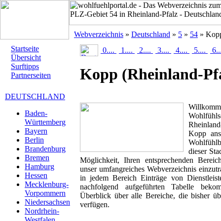
Webverzeichnis
»
Deutschland
»
5
»
54
» Kop
Startseite
0....
1....
2....
3....
4....
5....
6..
Übersicht
Surftipps
Kopp
(Rheinland-Pf
Partnerseiten
DEUTSCHLAND
Willk
Baden-
Wohlfühls
Württemberg
Rheinland
Bayern
Kopp ansä
Berlin
Wohlfühlbr
Brandenburg
dieser Sta
Bremen
Möglichkeit, Ihren entsprechenden Berei
Hamburg
unser umfangreiches Webverzeichnis einzutr
Hessen
in jedem Bereich Einträge von Dienstleis
Mecklenburg-
nachfolgend aufgeführten Tabelle beko
Vorpommern
Überblick über alle Bereiche, die bisher ü
Niedersachsen
verfügen.
Nordrhein-
Westfalen