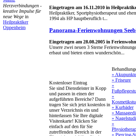
Herzverbindungen -
Eingetragen am 16.11.2010 in Heilpraktik
kreative Impulse für
Heilpraktiker, Sportphysiotherapeut und ehem
neue Wege
in
1994 als HP hauptberuflich t...
Heilpraktiker
Oppenheim
Panorama-Ferienwohnungen Seebl
Eingetragen am 28.08.2005 in Ferienwo
Unsere zwei neuen 3 Sterne Ferienwohnunge
erbaut und bieten einen wunderschön...
Behandlung
» Akupunkt
» Friseure
Kostenloser Eintrag
»
Sie sind Dienstleister in Kopp
Fußpflegest
und passen in einen der
»
aufgeführten Bereiche? Dann
Kosmetikstu
tragen Sie sich jetzt kostenlos in
» Kurbäder
unser Verzeichnis ein und
» Massagedi
hinterlassen Sie Ihre digitale
» Nagelstud
Visitenkarte! Klicken Sie
»
einfach auf den für Sie
Physiothera
zutreffenden Bereich in der
» Piercing-S