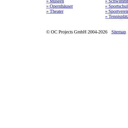
» Museen
» Schwimmb
» Opernhäuser
» Sportschu
» Theater
» Sportverei
» Tennisplät
© OC Projects GmbH 2004-2026
Sitemap