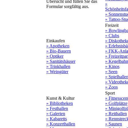
Übersicht und füllen Sie das
»
Formular sorgfältig aus.
Schönheitsf
» Sonnenstu
» Tattoo-Stu
Freizeit
» Bowlingb
» Clubs
Einkaufen
» Diskothek
» Apotheken
» Erlebnisbä
» Bio-Bauern
» FKK-Anla
» Optiker
» Freizeitpa
» Sanitätshäuser
» Kegelbah
» Trinkhallen
» Kinos
» Weingüter
» Seen
» Spielhalle
» Videothek
» Zoos
Sport
Kunst & Kultur
» Fitnesscen
» Bibliotheken
» Golfplätze
» Festhallen
» Minigolfpl
» Galerien
» Reithallen
» Kabaretts
» Rennstrec
» Konzerthallen
» Saunen