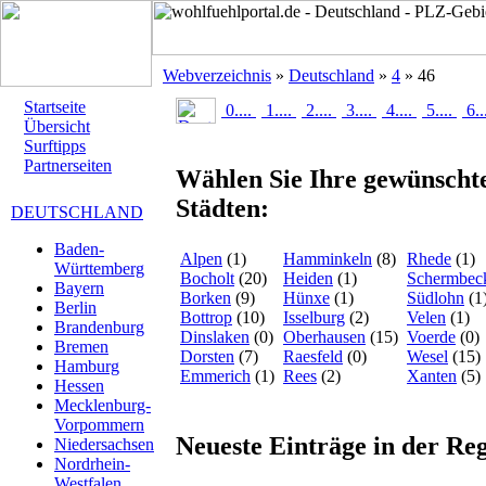
Webverzeichnis
»
Deutschland
»
4
» 46
Startseite
0....
1....
2....
3....
4....
5....
6..
Übersicht
Surftipps
Partnerseiten
Wählen Sie Ihre gewünschte
Städten:
DEUTSCHLAND
Baden-
Alpen
(1)
Hamminkeln
(8)
Rhede
(1)
Württemberg
Bocholt
(20)
Heiden
(1)
Schermbec
Bayern
Borken
(9)
Hünxe
(1)
Südlohn
(1
Berlin
Bottrop
(10)
Isselburg
(2)
Velen
(1)
Brandenburg
Dinslaken
(0)
Oberhausen
(15)
Voerde
(0)
Bremen
Dorsten
(7)
Raesfeld
(0)
Wesel
(15)
Hamburg
Emmerich
(1)
Rees
(2)
Xanten
(5)
Hessen
Mecklenburg-
Vorpommern
Neueste Einträge in der Re
Niedersachsen
Nordrhein-
Westfalen