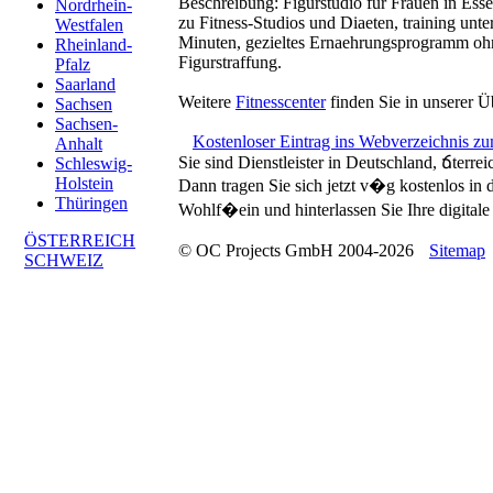
Beschreibung:
Figurstudio für Frauen in Esse
Nordrhein-
zu Fitness-Studios und Diaeten, training unte
Westfalen
Minuten, gezieltes Ernaehrungsprogramm oh
Rheinland-
Figurstraffung.
Pfalz
Saarland
Weitere
Fitnesscenter
finden Sie in unserer Ü
Sachsen
Sachsen-
Kostenloser Eintrag ins Webverzeichnis z
Anhalt
Sie sind Dienstleister in Deutschland, ճterre
Schleswig-
Holstein
Dann tragen Sie sich jetzt v�g kostenlos in
Thüringen
Wohlf�ein und hinterlassen Sie Ihre digitale 
ÖSTERREICH
© OC Projects GmbH 2004-2026
Sitemap
SCHWEIZ