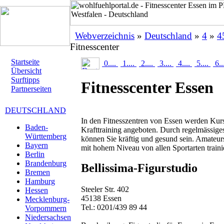
Webverzeichnis
»
Deutschland
»
4
»
4
Fitnesscenter
Startseite
0....
1....
2....
3....
4....
5....
6..
Übersicht
Surftipps
Fitnesscenter Essen
Partnerseiten
DEUTSCHLAND
In den Fitnesszentren von Essen werden Kurse
Baden-
Krafttraining angeboten. Durch regelmässiges
Württemberg
können Sie kräftig und gesund sein. Amateursp
Bayern
mit hohem Niveau von allen Sportarten traini
Berlin
Brandenburg
Bellissima-Figurstudio
Bremen
Hamburg
Steeler Str. 402
Hessen
45138 Essen
Mecklenburg-
Tel.: 0201/439 89 44
Vorpommern
Niedersachsen