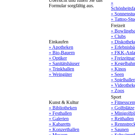
Übersicht und füllen Sie das
»
Formular sorgfältig aus.
Schönheitsf
» Sonnenstu
» Tattoo-Stu
Freizeit
» Bowlingb
» Clubs
Einkaufen
» Diskothek
» Apotheken
» Erlebnisbä
» Bio-Bauern
» FKK-Anla
» Optiker
» Freizeitpa
» Sanitätshäuser
» Kegelbah
» Trinkhallen
» Kinos
» Weingüter
» Seen
» Spielhalle
» Videothek
» Zoos
Sport
Kunst & Kultur
» Fitnesscen
» Bibliotheken
» Golfplätze
» Festhallen
» Minigolfpl
» Galerien
» Reithallen
» Kabaretts
» Rennstrec
» Konzerthallen
» Saunen
» Museen
» Schwimmb