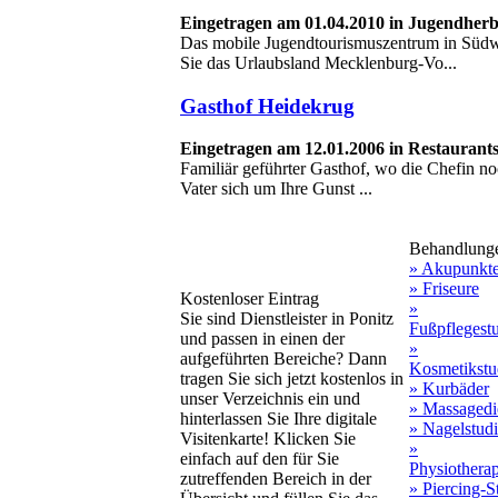
Eingetragen am 01.04.2010 in Jugendherb
Das mobile Jugendtourismuszentrum in Südw
Sie das Urlaubsland Mecklenburg-Vo...
Gasthof Heidekrug
Eingetragen am 12.01.2006 in Restaurant
Familiär geführter Gasthof, wo die Chefin no
Vater sich um Ihre Gunst ...
Behandlung
» Akupunkt
» Friseure
Kostenloser Eintrag
»
Sie sind Dienstleister in Ponitz
Fußpflegest
und passen in einen der
»
aufgeführten Bereiche? Dann
Kosmetikstu
tragen Sie sich jetzt kostenlos in
» Kurbäder
unser Verzeichnis ein und
» Massagedi
hinterlassen Sie Ihre digitale
» Nagelstud
Visitenkarte! Klicken Sie
»
einfach auf den für Sie
Physiothera
zutreffenden Bereich in der
» Piercing-S