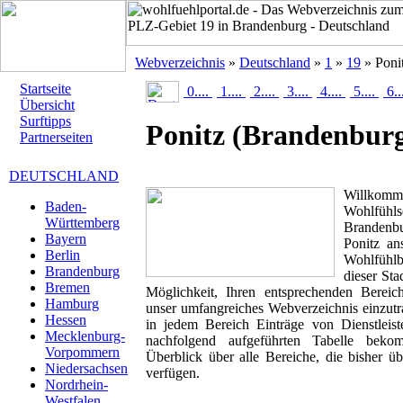
Webverzeichnis
»
Deutschland
»
1
»
19
» Poni
Startseite
0....
1....
2....
3....
4....
5....
6..
Übersicht
Surftipps
Ponitz
(Brandenbur
Partnerseiten
DEUTSCHLAND
Willk
Baden-
Wohlfühlse
Württemberg
Brandenb
Bayern
Ponitz ans
Berlin
Wohlfühlbr
Brandenburg
dieser Sta
Bremen
Möglichkeit, Ihren entsprechenden Berei
Hamburg
unser umfangreiches Webverzeichnis einzutr
Hessen
in jedem Bereich Einträge von Dienstleis
Mecklenburg-
nachfolgend aufgeführten Tabelle beko
Vorpommern
Überblick über alle Bereiche, die bisher ü
Niedersachsen
verfügen.
Nordrhein-
Westfalen