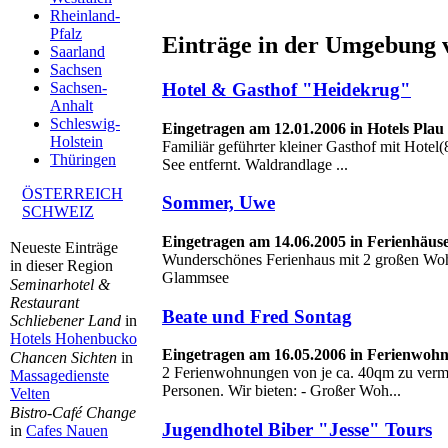
Rheinland-
Pfalz
Einträge in der Umgebung 
Saarland
Sachsen
Hotel & Gasthof "Heidekrug"
Sachsen-
Anhalt
Schleswig-
Eingetragen am 12.01.2006 in Hotels Plau
Holstein
Familiär geführter kleiner Gasthof mit Hote
Thüringen
See entfernt. Waldrandlage ...
ÖSTERREICH
Sommer, Uwe
SCHWEIZ
Eingetragen am 14.06.2005 in Ferienhäus
Neueste Einträge
Wunderschönes Ferienhaus mit 2 großen Wo
in dieser Region
Glammsee
Seminarhotel &
Restaurant
Beate und Fred Sontag
Schliebener Land
in
Hotels Hohenbucko
Eingetragen am 16.05.2006 in Ferienwohn
Chancen Sichten
in
2 Ferienwohnungen von je ca. 40qm zu vermie
Massagedienste
Personen. Wir bieten: - Großer Woh...
Velten
Bistro-Café Change
Jugendhotel Biber "Jesse" Tours
in
Cafes Nauen