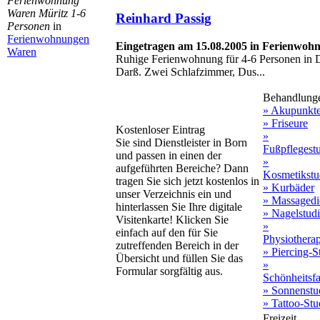
Ferienwohnung
Waren Müritz 1-6
Reinhard Passig
Personen
in
Ferienwohnungen
Eingetragen am 15.08.2005 in Ferienwoh
Waren
Ruhige Ferienwohnung für 4-6 Personen in D
Darß. Zwei Schlafzimmer, Dus...
Behandlung
» Akupunkt
» Friseure
Kostenloser Eintrag
»
Sie sind Dienstleister in Born
Fußpflegest
und passen in einen der
»
aufgeführten Bereiche? Dann
Kosmetikstu
tragen Sie sich jetzt kostenlos in
» Kurbäder
unser Verzeichnis ein und
» Massagedi
hinterlassen Sie Ihre digitale
» Nagelstud
Visitenkarte! Klicken Sie
»
einfach auf den für Sie
Physiothera
zutreffenden Bereich in der
» Piercing-S
Übersicht und füllen Sie das
»
Formular sorgfältig aus.
Schönheitsf
» Sonnenstu
» Tattoo-Stu
Freizeit