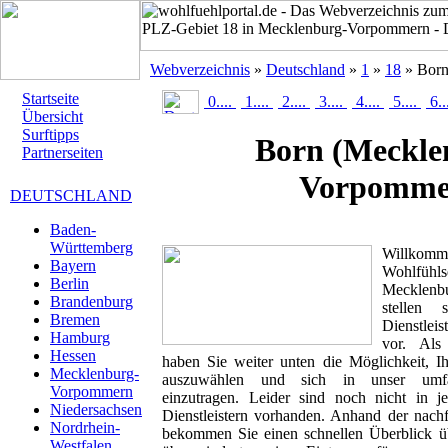
Webverzeichnis
»
Deutschland
»
1
»
18
» Bor
Startseite
0....
1....
2....
3....
4....
5....
6..
Übersicht
Surftipps
Born
(Meckle
Partnerseiten
Vorpomme
DEUTSCHLAND
Baden-
Württemberg
Willk
Bayern
Wohlfühls
Berlin
Mecklen
Brandenburg
stellen
Bremen
Dienstlei
Hamburg
vor. Als 
Hessen
haben Sie weiter unten die Möglichkeit, I
Mecklenburg-
auszuwählen und sich in unser umfan
Vorpommern
einzutragen. Leider sind noch nicht in 
Niedersachsen
Dienstleistern vorhanden. Anhand der nachf
Nordrhein-
bekommen Sie einen schnellen Überblick übe
Westfalen