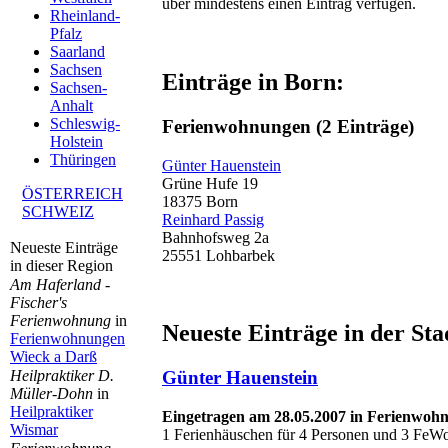
über mindestens einen Eintrag verfügen.
Rheinland-
Pfalz
Saarland
Sachsen
Einträge in Born:
Sachsen-
Anhalt
Schleswig-
Ferienwohnungen
(2 Einträge)
Holstein
Thüringen
Günter Hauenstein
Grüne Hufe 19
ÖSTERREICH
18375 Born
SCHWEIZ
Reinhard Passig
Bahnhofsweg 2a
Neueste Einträge
25551 Lohbarbek
in dieser Region
Am Haferland -
Fischer's
Ferienwohnung
in
Neueste Einträge in der Sta
Ferienwohnungen
Wieck a Darß
Heilpraktiker D.
Günter Hauenstein
Müller-Dohn
in
Heilpraktiker
Eingetragen am 28.05.2007 in Ferienwoh
Wismar
1 Ferienhäuschen für 4 Personen und 3 FeWo 