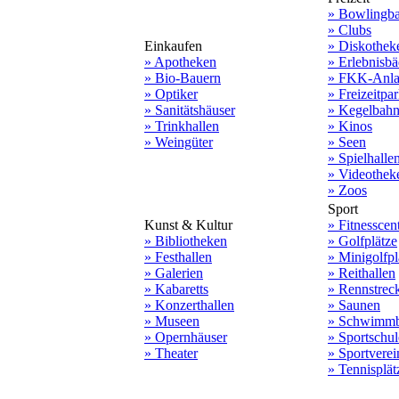
» Bowlingb
» Clubs
Einkaufen
» Diskothek
» Apotheken
» Erlebnisbä
» Bio-Bauern
» FKK-Anla
» Optiker
» Freizeitpa
» Sanitätshäuser
» Kegelbah
» Trinkhallen
» Kinos
» Weingüter
» Seen
» Spielhalle
» Videothek
» Zoos
Sport
Kunst & Kultur
» Fitnesscen
» Bibliotheken
» Golfplätze
» Festhallen
» Minigolfpl
» Galerien
» Reithallen
» Kabaretts
» Rennstrec
» Konzerthallen
» Saunen
» Museen
» Schwimmb
» Opernhäuser
» Sportschu
» Theater
» Sportverei
» Tennisplät