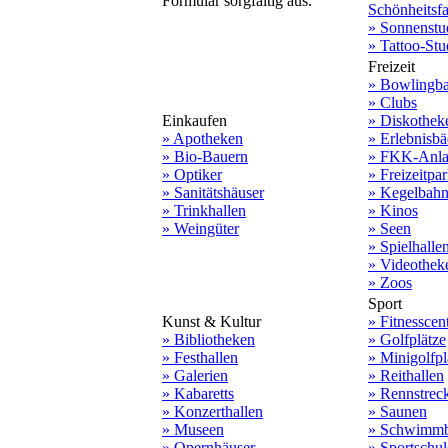
Formular sorgfältig aus.
Schönheitsf
» Sonnenstu
» Tattoo-Stu
Freizeit
» Bowlingb
» Clubs
Einkaufen
» Diskothek
» Apotheken
» Erlebnisbä
» Bio-Bauern
» FKK-Anla
» Optiker
» Freizeitpa
» Sanitätshäuser
» Kegelbah
» Trinkhallen
» Kinos
» Weingüter
» Seen
» Spielhalle
» Videothek
» Zoos
Sport
Kunst & Kultur
» Fitnesscen
» Bibliotheken
» Golfplätze
» Festhallen
» Minigolfpl
» Galerien
» Reithallen
» Kabaretts
» Rennstrec
» Konzerthallen
» Saunen
» Museen
» Schwimmb
» Opernhäuser
» Sportschu