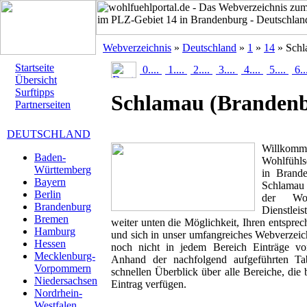
Webverzeichnis
»
Deutschland
»
1
»
14
» Schl
Startseite
0....
1....
2....
3....
4....
5....
6..
Übersicht
Surftipps
Schlamau
(Branden
Partnerseiten
DEUTSCHLAND
Willk
Baden-
Wohlfühls
Württemberg
in Brande
Bayern
Schlamau 
Berlin
der Woh
Brandenburg
Dienstlei
Bremen
weiter unten die Möglichkeit, Ihren entspr
Hamburg
und sich in unser umfangreiches Webverzeich
Hessen
noch nicht in jedem Bereich Einträge von
Mecklenburg-
Anhand der nachfolgend aufgeführten T
Vorpommern
schnellen Überblick über alle Bereiche, die 
Niedersachsen
Eintrag verfügen.
Nordrhein-
Westfalen