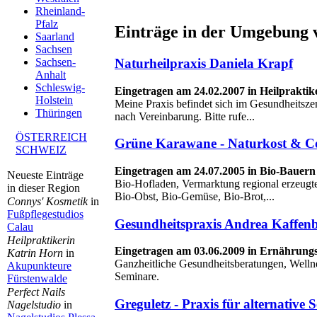
Rheinland-
Pfalz
Einträge in der Umgebung 
Saarland
Sachsen
Naturheilpraxis Daniela Krapf
Sachsen-
Anhalt
Schleswig-
Eingetragen am 24.02.2007 in Heilpraktik
Holstein
Meine Praxis befindet sich im Gesundheitsz
Thüringen
nach Vereinbarung. Bitte rufe...
ÖSTERREICH
Grüne Karawane - Naturkost & C
SCHWEIZ
Eingetragen am 24.07.2005 in Bio-Bauer
Neueste Einträge
Bio-Hofladen, Vermarktung regional erzeugte
in dieser Region
Bio-Obst, Bio-Gemüse, Bio-Brot,...
Connys' Kosmetik
in
Fußpflegestudios
Gesundheitspraxis Andrea Kaffen
Calau
Heilpraktikerin
Eingetragen am 03.06.2009 in Ernährung
Katrin Horn
in
Ganzheitliche Gesundheitsberatungen, Welln
Akupunkteure
Seminare.
Fürstenwalde
Perfect Nails
Greguletz - Praxis für alternative
Nagelstudio
in