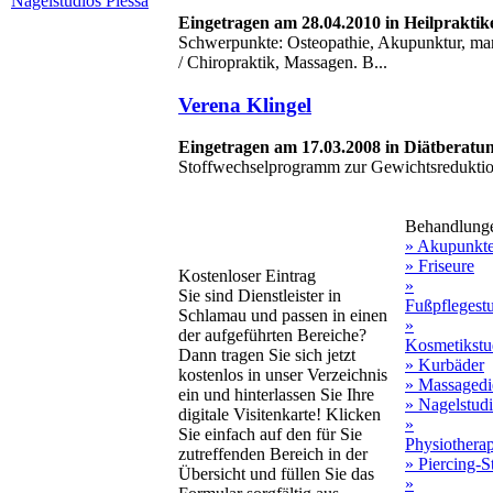
Nagelstudios Plessa
Eingetragen am 28.04.2010 in Heilprakti
Schwerpunkte: Osteopathie, Akupunktur, man
/ Chiropraktik, Massagen. B...
Verena Klingel
Eingetragen am 17.03.2008 in Diätberat
Stoffwechselprogramm zur Gewichtsreduktio
Behandlung
» Akupunkt
» Friseure
Kostenloser Eintrag
»
Sie sind Dienstleister in
Fußpflegest
Schlamau und passen in einen
»
der aufgeführten Bereiche?
Kosmetikstu
Dann tragen Sie sich jetzt
» Kurbäder
kostenlos in unser Verzeichnis
» Massagedi
ein und hinterlassen Sie Ihre
» Nagelstud
digitale Visitenkarte! Klicken
»
Sie einfach auf den für Sie
Physiothera
zutreffenden Bereich in der
» Piercing-S
Übersicht und füllen Sie das
»