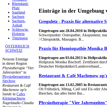
Rheinland-
Pfalz
Einträge in der Umgebung 
Saarland
Sachsen
Greguletz - Praxis für alternative
Sachsen-
Anhalt
Schleswig-
Eingetragen am 28.04.2010 in Heilprakti
Holstein
Schwerpunkte: Osteopathie, Akupunktur, man
Thüringen
/ Chiropraktik, Massagen. B...
ÖSTERREICH
Praxis für Homöopathie Monika B
SCHWEIZ
Eingetragen am 03.04.2013 in Heilprakti
Neueste Einträge
Heilpraxis Monika Bischoff. Zertifiziert dur
in dieser Region
Deutscher Heilpraktiker/Landesverband...
Physiotherapie "Vier
Jahreszeiten"
in
Restaurant & Café Machenow op'
Physiotherapeuten
Stechow
Eingetragen am 13.02.2005 in Restauran
Restaurant & Café
Ob Frühstück, Mittag, Café und Eis oder Abe
Machenow op'n
Bierchen, das alles bietet Ihn...
Sande
in
Cafes
Kleinmachnow
Physiotherapie "Vier Jahreszeiten
Nagelstudio Claudia