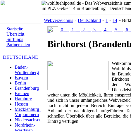
Webverzeichnis
»
Deutschland
»
1
»
14
» Birk
Startseite
0....
1....
2....
3....
4....
5....
6..
Übersicht
Surftipps
Birkhorst
(Brandenb
Partnerseiten
DEUTSCHLAND
Willk
Baden-
Wohlfühlse
Württemberg
in Brande
Bayern
Birkhorst
Berlin
der Woh
Brandenburg
Dienstlei
Bremen
weiter unten die Möglichkeit, Ihren entspr
Hamburg
und sich in unser umfangreiches Webverzeich
Hessen
noch nicht in jedem Bereich Einträge von
Mecklenburg-
Anhand der nachfolgend aufgeführten T
Vorpommern
schnellen Überblick über alle Bereiche, die 
Niedersachsen
Eintrag verfügen.
Nordrhein-
Westfalen