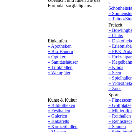
Übersicht und füllen Sie das
»
Formular sorgfältig aus.
Schönheitsf
» Sonnenstu
» Tattoo-Stu
Freizeit
» Bowlingb
» Clubs
Einkaufen
» Diskothek
» Apotheken
» Erlebnisbä
» Bio-Bauern
» FKK-Anla
» Optiker
» Freizeitpa
» Sanitätshäuser
» Kegelbah
» Trinkhallen
» Kinos
» Weingüter
» Seen
» Spielhalle
» Videothek
» Zoos
Sport
Kunst & Kultur
» Fitnesscen
» Bibliotheken
» Golfplätze
» Festhallen
» Minigolfpl
» Galerien
» Reithallen
» Kabaretts
» Rennstrec
» Konzerthallen
» Saunen
» Museen
» Schwimmb