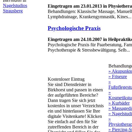
Biermann
in
Nagelstudios
Eingetragen am 23.01.2013 in Physiother
Strausberg
Behandlungen: Klassische Massage, Manuell
Lymphdrainage, Krankengymnastik, Kines...
Psychologische Praxis
Eingetragen am 24.10.2007 in Heilprakti
Psychologische Praxis für Paarberatung, Fam
Psychotherapie & Stressbewältigung. Selb...
Behandlung
» Akupunkt
» Friseure
Kostenloser Eintrag
»
Sie sind Dienstleister in
Fußpflegest
Birkhorst und passen in einen
»
der aufgeführten Bereiche?
Kosmetikstu
Dann tragen Sie sich jetzt
» Kurbäder
kostenlos in unser Verzeichnis
» Massagedi
ein und hinterlassen Sie Ihre
» Nagelstud
digitale Visitenkarte! Klicken
»
Sie einfach auf den für Sie
Physiothera
zutreffenden Bereich in der
» Piercing-S