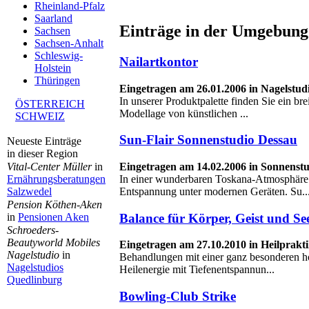
Rheinland-Pfalz
Saarland
Einträge in der Umgebung
Sachsen
Sachsen-Anhalt
Schleswig-
Nailartkontor
Holstein
Thüringen
Eingetragen am 26.01.2006 in Nagelstudi
In unserer Produktpalette finden Sie ein bre
ÖSTERREICH
Modellage von künstlichen ...
SCHWEIZ
Sun-Flair Sonnenstudio Dessau
Neueste Einträge
in dieser Region
Eingetragen am 14.02.2006 in Sonnenst
Vital-Center Müller
in
In einer wunderbaren Toskana-Atmosphäre
Ernährungsberatungen
Entspannung unter modernen Geräten. Su..
Salzwedel
Pension Köthen-Aken
Balance für Körper, Geist und Se
in
Pensionen Aken
Schroeders-
Beautyworld Mobiles
Eingetragen am 27.10.2010 in Heilprakti
Nagelstudio
in
Behandlungen mit einer ganz besonderen ho
Nagelstudios
Heilenergie mit Tiefenentspannun...
Quedlinburg
Bowling-Club Strike