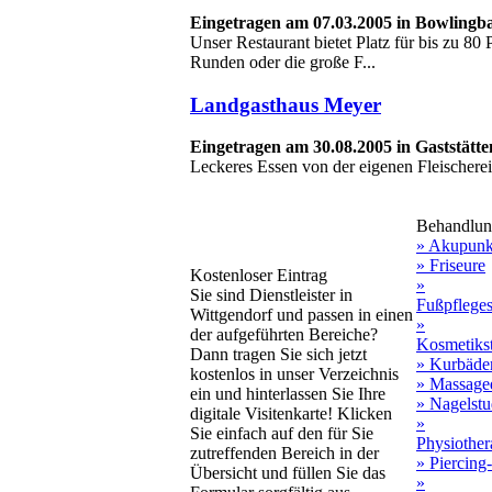
Eingetragen am 07.03.2005 in Bowlingb
Unser Restaurant bietet Platz für bis zu 80 
Runden oder die große F...
Landgasthaus Meyer
Eingetragen am 30.08.2005 in Gaststät
Leckeres Essen von der eigenen Fleischerei
Behandlun
» Akupunk
» Friseure
Kostenloser Eintrag
»
Sie sind Dienstleister in
Fußpfleges
Wittgendorf und passen in einen
»
der aufgeführten Bereiche?
Kosmetiks
Dann tragen Sie sich jetzt
» Kurbäde
kostenlos in unser Verzeichnis
» Massage
ein und hinterlassen Sie Ihre
» Nagelstu
digitale Visitenkarte! Klicken
»
Sie einfach auf den für Sie
Physiother
zutreffenden Bereich in der
» Piercing
Übersicht und füllen Sie das
»