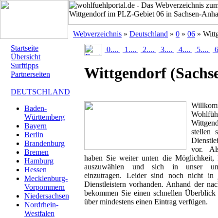
Webverzeichnis
»
Deutschland
»
0
»
06
» Witt
Startseite
0....
1....
2....
3....
4....
5....
6
Übersicht
Surftipps
Wittgendorf
(Sachs
Partnerseiten
DEUTSCHLAND
Will
Baden-
Wohlfü
Württemberg
Wittgen
Bayern
stellen 
Berlin
Dienstle
Brandenburg
vor. Al
Bremen
haben Sie weiter unten die Möglichkeit,
Hamburg
auszuwählen und sich in unser umfa
Hessen
einzutragen. Leider sind noch nicht in
Mecklenburg-
Dienstleistern vorhanden. Anhand der nac
Vorpommern
bekommen Sie einen schnellen Überblick ü
Niedersachsen
über mindestens einen Eintrag verfügen.
Nordrhein-
Westfalen