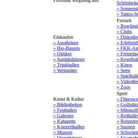
Formular sorgfältig aus.
Schönheit
» Sonnens
» Tattoo-S
Freizeit
» Bowling
» Clubs
Einkaufen
» Diskoth
» Apotheken
» Erlebnis
» Bio-Bauern
» FKK-An
» Optiker
» Freizeitp
» Sanitätshäuser
» Kegelba
» Trinkhallen
» Kinos
» Weingüter
» Seen
» Spielhal
» Videoth
» Zoos
Sport
Kunst & Kultur
» Fitnessce
» Bibliotheken
» Golfplät
» Festhallen
» Minigolf
» Galerien
» Reithall
» Kabaretts
» Rennstr
» Konzerthallen
» Saunen
» Museen
» Schwim
» Opernhäuser
» Sportsch