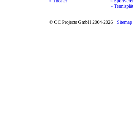
» Theater
» Sportvere
» Tennisplä
© OC Projects GmbH 2004-2026
Sitemap