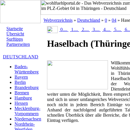
Webverzeichnis
»
Deutschland
»
0
»
04
» Hase
Startseite
0....
1....
2....
3....
4....
5....
6..
Übersicht
Surftipps
Haselbach
(Thüring
Partnerseiten
DEUTSCHLAND
Willk
Baden-
Wohlfühlse
Württemberg
in Thürin
Bayern
Haselbach
Berlin
der Woh
Brandenburg
Dienstlei
Bremen
weiter unten die Möglichkeit, Ihren entspr
Hamburg
und sich in unser umfangreiches Webverzeich
Hessen
noch nicht in jedem Bereich Einträge von
Mecklenburg-
Anhand der nachfolgend aufgeführten T
Vorpommern
schnellen Überblick über alle Bereiche, die 
Niedersachsen
Eintrag verfügen.
Nordrhein-
Westfalen