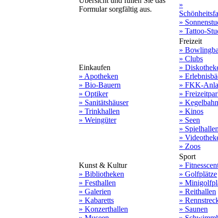
Übersicht und füllen Sie das
»
Formular sorgfältig aus.
Schönheitsf
» Sonnenstu
» Tattoo-Stu
Freizeit
» Bowlingb
» Clubs
Einkaufen
» Diskothek
» Apotheken
» Erlebnisbä
» Bio-Bauern
» FKK-Anla
» Optiker
» Freizeitpa
» Sanitätshäuser
» Kegelbah
» Trinkhallen
» Kinos
» Weingüter
» Seen
» Spielhalle
» Videothek
» Zoos
Sport
Kunst & Kultur
» Fitnesscen
» Bibliotheken
» Golfplätze
» Festhallen
» Minigolfpl
» Galerien
» Reithallen
» Kabaretts
» Rennstrec
» Konzerthallen
» Saunen
» Museen
» Schwimmb