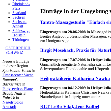
Rheinland-
Pfalz
Einträge in der Umgebung 
Saarland
Sachsen
Tantra-Massagestudio "Einfach e
Sachsen-
Anhalt
Schleswig-
Eingetragen am 28.06.2008 in Massagedien
Holstein
Breites Angebot professioneller Massagen, v
Thüringen
zur Honigmassage.
ÖSTERREICH
Birgit Mosebach, Praxis für Natur
SCHWEIZ
Eingetragen am 17.07.2006 in Heilpraktik
Neueste Einträge
Ganzheitlich orientierte Naturheilpraxis in L
in dieser Region
Schwerpunkten Homöopathie und Körperth..
Sportstudio-Vacha
in
Fitnesscenter Vacha
Heilpraktikerin Katharina Nawka
Ramona's
Backservice
in
Eingetragen am 04.12.2009 in Heilpraktik
Partyservices Plaue
Heilpraktikerin Katharina Christiane Nawka ar
Beauty Nails S.
Naturheilpraxis in Leipzig unter andere...
Fabrick
in
Nagelstudios
KLT LeBo Vital, Jens Külbel
Arnstadt