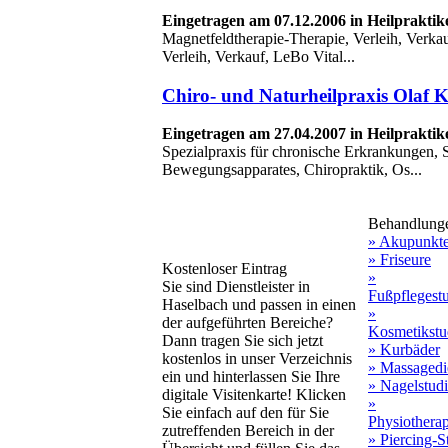
Eingetragen am 07.12.2006 in Heilpraktik
Magnetfeldtherapie-Therapie, Verleih, Verka
Verleih, Verkauf, LeBo Vital...
Chiro- und Naturheilpraxis Olaf 
Eingetragen am 27.04.2007 in Heilpraktik
Spezialpraxis für chronische Erkrankungen, 
Bewegungsapparates, Chiropraktik, Os...
Behandlung
» Akupunkt
» Friseure
Kostenloser Eintrag
»
Sie sind Dienstleister in
Fußpflegest
Haselbach und passen in einen
»
der aufgeführten Bereiche?
Kosmetikstu
Dann tragen Sie sich jetzt
» Kurbäder
kostenlos in unser Verzeichnis
» Massagedi
ein und hinterlassen Sie Ihre
» Nagelstud
digitale Visitenkarte! Klicken
»
Sie einfach auf den für Sie
Physiothera
zutreffenden Bereich in der
» Piercing-S