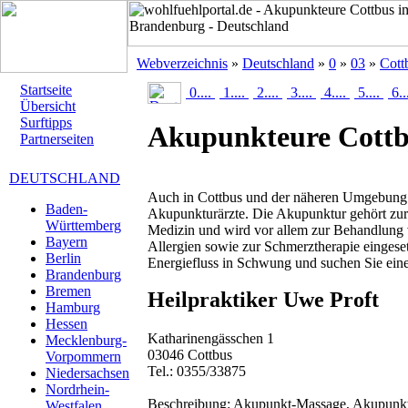
Webverzeichnis
»
Deutschland
»
0
»
03
»
Cott
Startseite
0....
1....
2....
3....
4....
5....
6..
Übersicht
Surftipps
Akupunkteure Cott
Partnerseiten
DEUTSCHLAND
Auch in Cottbus und der näheren Umgebung f
Baden-
Akupunkturärzte. Die Akupunktur gehört zur 
Württemberg
Medizin und wird vor allem zur Behandlung
Bayern
Allergien sowie zur Schmerztherapie eingeset
Berlin
Energiefluss in Schwung und suchen Sie ein
Brandenburg
Bremen
Heilpraktiker Uwe Proft
Hamburg
Hessen
Katharinengässchen 1
Mecklenburg-
03046 Cottbus
Vorpommern
Tel.: 0355/33875
Niedersachsen
Nordrhein-
Beschreibung:
Akupunkt-Massage, Akupunktu
Westfalen